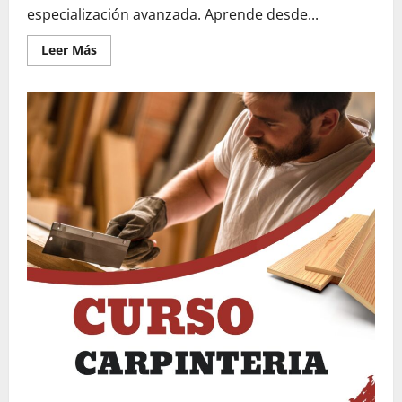
especialización avanzada. Aprende desde...
Leer
Leer Más
más
acerca
de
Material
del
Carpintería