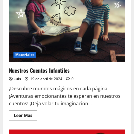
Materiales
Nuestros Cuentos Infantiles
Luis
19 de abril de 2024
0
¡Descubre mundos mágicos en cada página!
¡Aventuras emocionantes te esperan en nuestros
cuentos! ¡Deja volar tu imaginación...
Leer
Leer Más
más
acerca
de
Nuestros