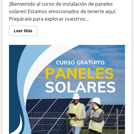
¡Bienvenido al curso de instalación de paneles
solares! Estamos emocionados de tenerte aquí.
Prepárate para explorar nuestros...
Leer
Leer Más
más
acerca
de
Material
del
Curso
Paneles
Solares