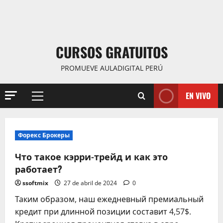
CURSOS GRATUITOS
PROMUEVE AULADIGITAL PERÚ
EN VIVO
Menú
principal
Форекс Брокеры
Что такое кэрри-трейд и как это
работает?
ssoftmix
27 de abril de 2024
0
Таким образом, наш ежедневный премиальный
кредит при длинной позиции составит 4,57$.