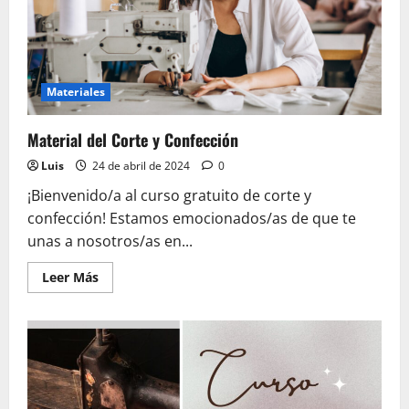
Materiales
Material del Corte y Confección
Luis
24 de abril de 2024
0
¡Bienvenido/a al curso gratuito de corte y
confección! Estamos emocionados/as de que te
unas a nosotros/as en...
Leer
Leer Más
más
acerca
de
Material
del
Corte
y
Confección