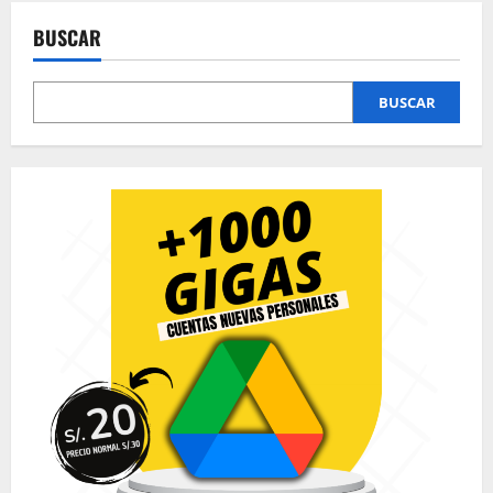
entradas
BUSCAR
BUSCAR