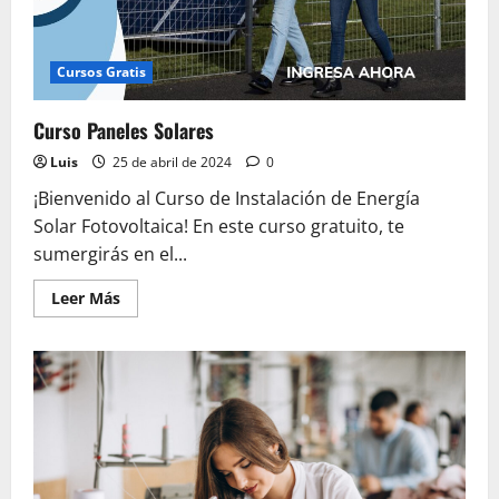
Cursos Gratis
Curso Paneles Solares
Luis
25 de abril de 2024
0
¡Bienvenido al Curso de Instalación de Energía
Solar Fotovoltaica! En este curso gratuito, te
sumergirás en el...
Leer
Leer Más
más
acerca
de
Curso
Paneles
Solares