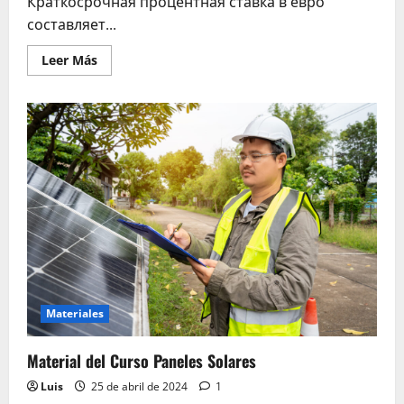
Краткосрочная процентная ставка в евро
составляет...
Leer
Leer Más
más
acerca
de
Что
такое
кэрри-
трейд
и
как
это
работает?
Materiales
Material del Curso Paneles Solares
Luis
25 de abril de 2024
1