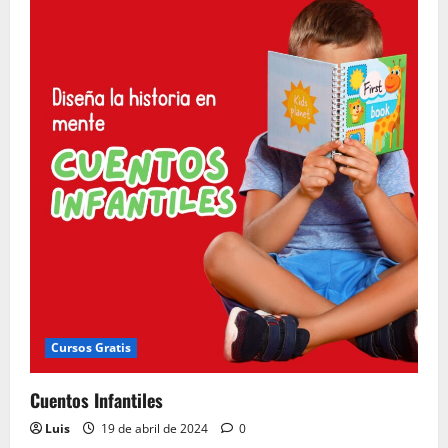
Cuentos
Infantiles
Cursos Gratis
Cuentos Infantiles
Luis
19 de abril de 2024
0