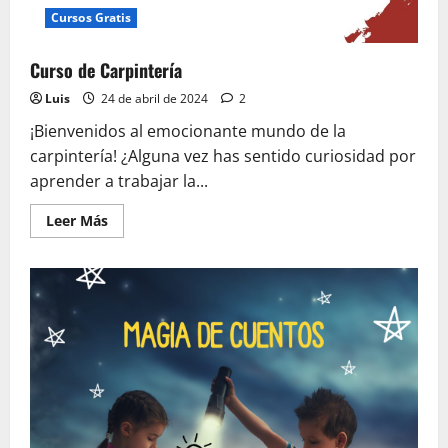
Cursos Gratis
Curso de Carpintería
Luis
24 de abril de 2024
2
¡Bienvenidos al emocionante mundo de la
carpintería! ¿Alguna vez has sentido curiosidad por
aprender a trabajar la...
Leer
Leer Más
más
acerca
de
Curso
de
Carpintería