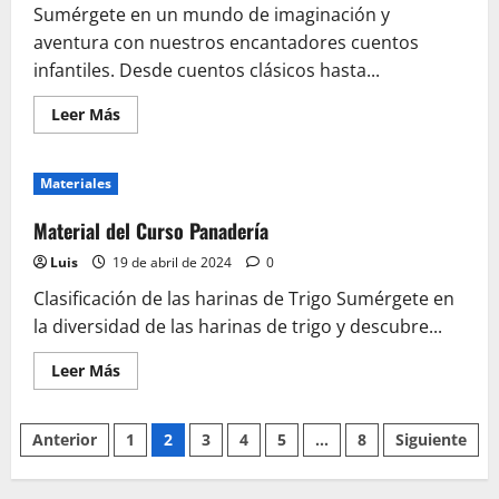
Sumérgete en un mundo de imaginación y
aventura con nuestros encantadores cuentos
infantiles. Desde cuentos clásicos hasta...
Leer
Leer Más
más
acerca
de
Cuentos
Materiales
Infantiles
Material del Curso Panadería
Luis
19 de abril de 2024
0
Clasificación de las harinas de Trigo Sumérgete en
la diversidad de las harinas de trigo y descubre...
Leer
Leer Más
más
acerca
de
Paginación
Material
Anterior
1
2
3
4
5
…
8
Siguiente
del
Curso
de
Panadería