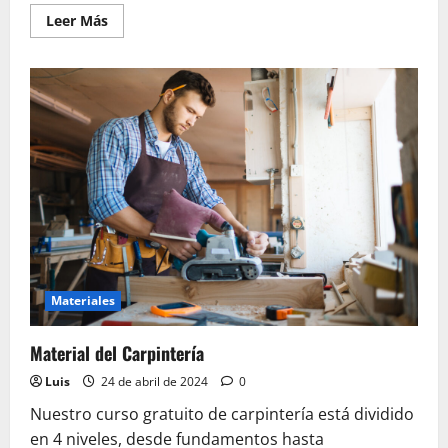
Leer
Leer Más
más
acerca
de
Curso
de
Corte
y
Confección
Materiales
Material del Carpintería
Luis
24 de abril de 2024
0
Nuestro curso gratuito de carpintería está dividido
en 4 niveles, desde fundamentos hasta