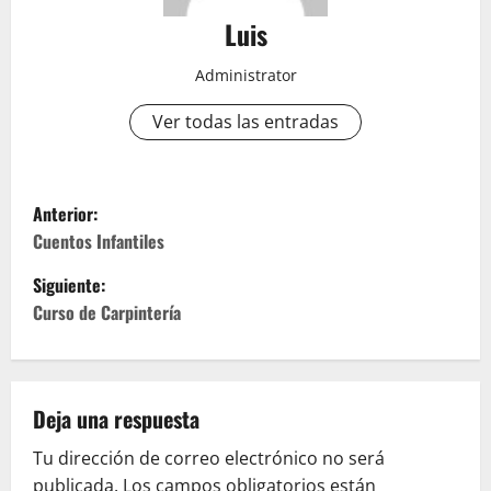
Luis
Administrator
Ver todas las entradas
N
Anterior:
a
Cuentos Infantiles
Siguiente:
v
Curso de Carpintería
e
g
Deja una respuesta
a
Tu dirección de correo electrónico no será
c
publicada.
Los campos obligatorios están