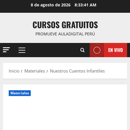
Saltar
8 de agosto de 2026
8:33:43 AM
al
contenido
CURSOS GRATUITOS
PROMUEVE AULADIGITAL PERÚ
EN VIVO
Menú
principal
Inicio
Materiales
Nuestros Cuentos Infantiles
Materiales