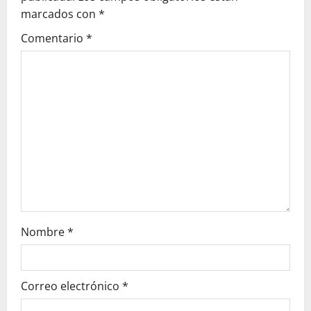
marcados con
*
i
Comentario
*
ó
n
d
e
e
n
t
Nombre
*
r
a
Correo electrónico
*