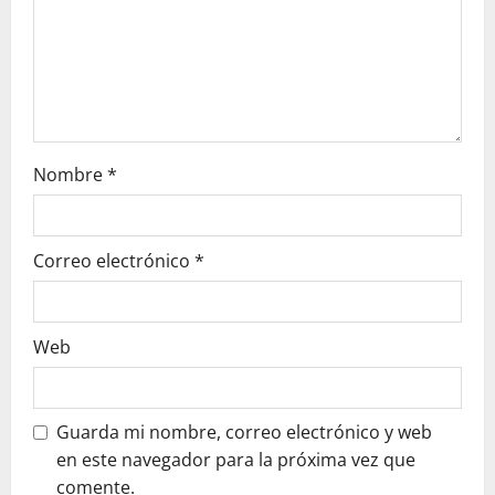
e
e
n
t
r
Nombre
*
a
Correo electrónico
*
d
a
Web
s
Guarda mi nombre, correo electrónico y web
en este navegador para la próxima vez que
comente.