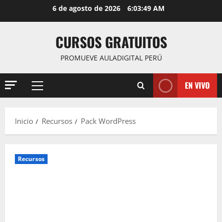
Saltar
6 de agosto de 2026
6:03:50 AM
al
contenido
CURSOS GRATUITOS
PROMUEVE AULADIGITAL PERÚ
EN VIVO
Menú
principal
Inicio
Recursos
Pack WordPress
Recursos