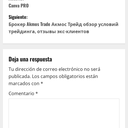
a
Canva PRO
Siguiente:
v
Брокер Akmos Trade Акмос Трейд обзор условий
e
трейдинга, отзывы экс-клиентов
g
a
Deja una respuesta
c
Tu dirección de correo electrónico no será
publicada.
Los campos obligatorios están
i
marcados con
*
ó
Comentario
*
n
d