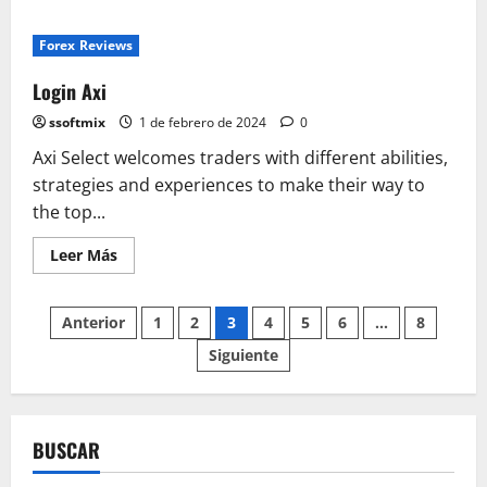
acerca
de
Login
Forex Reviews
Axi
Login Axi
ssoftmix
1 de febrero de 2024
0
Axi Select welcomes traders with different abilities,
strategies and experiences to make their way to
the top...
Leer
Leer Más
más
acerca
de
Paginación
Login
Anterior
1
2
3
4
5
6
…
8
Axi
Siguiente
de
entradas
BUSCAR