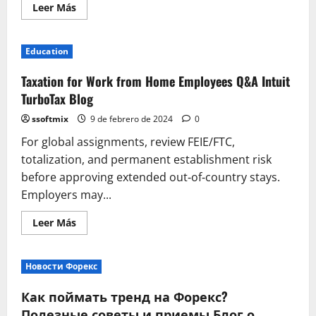
Leer
Leer Más
más
acerca
de
Curso
Education
Soldadura
Mig
Mag
Taxation for Work from Home Employees Q&A Intuit
Tig
TurboTax Blog
ssoftmix
9 de febrero de 2024
0
For global assignments, review FEIE/FTC,
totalization, and permanent establishment risk
before approving extended out‑of‑country stays.
Employers may...
Leer
Leer Más
más
acerca
de
Taxation
Новости Форекс
for
Work
from
Как поймать тренд на Форекс?
Home
Employees
Полезные советы и приемы Блог о