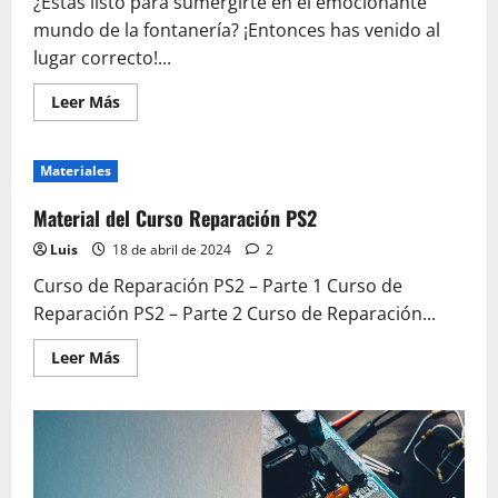
¿Estás listo para sumergirte en el emocionante
mundo de la fontanería? ¡Entonces has venido al
lugar correcto!...
Leer
Leer Más
más
acerca
de
Curso
Materiales
Plomería
Material del Curso Reparación PS2
Luis
18 de abril de 2024
2
Curso de Reparación PS2 – Parte 1 Curso de
Reparación PS2 – Parte 2 Curso de Reparación...
Leer
Leer Más
más
acerca
de
Material
del
Curso
Reparación
PS2