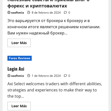
Q&A
форекс и криптовалютах
Intuit
TurboTax
Blog
ssoftmix
8 de febrero de 2024
0
Это варьируется от брокера к брокеру и в
конечном итоге является решением компании.
Вам нужен надежный брокер...
Leer
Leer Más
más
acerca
de
Как
Forex Reviews
поймать
тренд
на
Login Axi
Форекс?
Полезные
ssoftmix
1 de febrero de 2024
0
советы
и
Axi Select welcomes traders with different abilities,
приемы
Блог
strategies and experiences to make their way to
о
форекс
the top...
и
криптовалютах
Leer
Leer Más
más