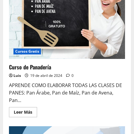
Cursos Gratis
Curso de Panadería
Luis
19 de abril de 2024
0
APRENDE COMO ELABORAR TODAS LAS CLASES DE
PANES: Pan Árabe, Pan de Maíz, Pan de Avena,
Pan...
Leer
Leer Más
más
acerca
de
Curso
de