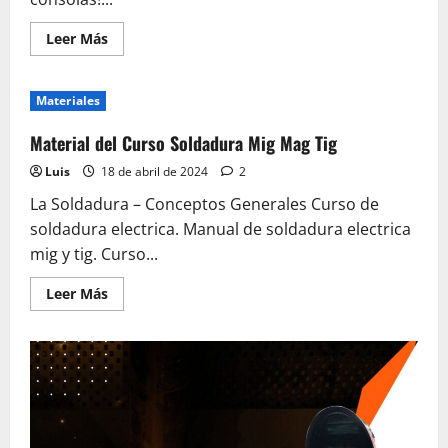
Leer
Leer Más
más
acerca
de
Curso
Materiales
Reparación
PS2
Material del Curso Soldadura Mig Mag Tig
Luis
18 de abril de 2024
2
La Soldadura – Conceptos Generales Curso de
soldadura electrica. Manual de soldadura electrica
mig y tig. Curso...
Leer
Leer Más
más
acerca
de
Material
del
Curso
Soldadura
Mig
Mag
Tig