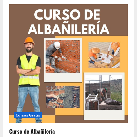
de
Curso
de
Peluquería
Cursos Gratis
Curso de Albañilería