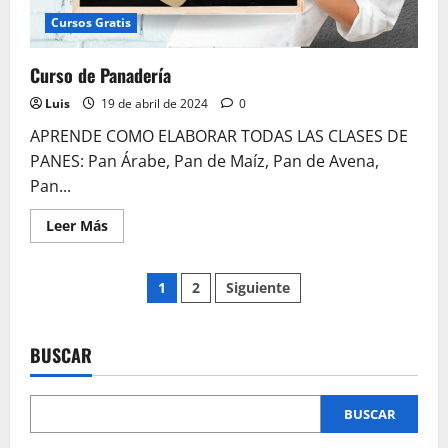
Cursos Gratis
Curso de Panadería
Luis
19 de abril de 2024
0
APRENDE COMO ELABORAR TODAS LAS CLASES DE
PANES: Pan Árabe, Pan de Maíz, Pan de Avena,
Pan...
Leer
Leer Más
más
acerca
de
Paginación
Curso
1
2
Siguiente
de
Panadería
de
BUSCAR
entradas
BUSCAR