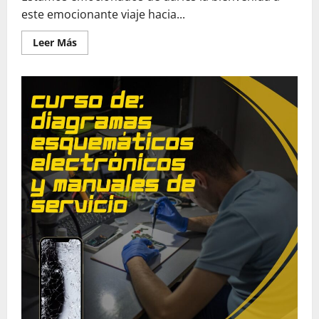
este emocionante viaje hacia...
Leer
Leer Más
más
acerca
de
Curso
de
micro
soldadura
SMD