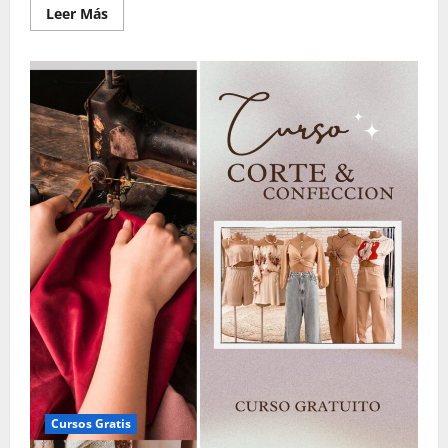
Leer
Leer Más
más
acerca
de
Curso
Paneles
Solares
Cursos Gratis