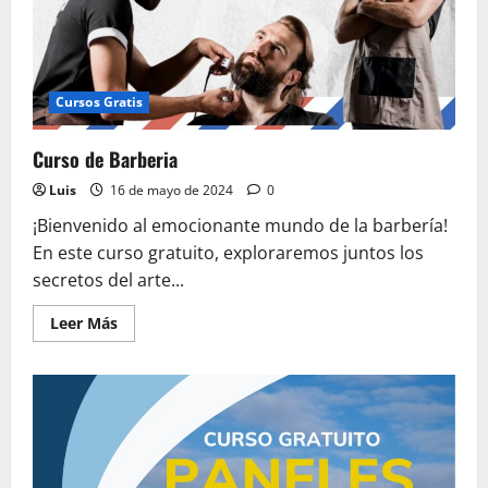
Cursos Gratis
Curso de Barberia
Luis
16 de mayo de 2024
0
¡Bienvenido al emocionante mundo de la barbería!
En este curso gratuito, exploraremos juntos los
secretos del arte...
Leer
Leer Más
más
acerca
de
Curso
de
Barberia