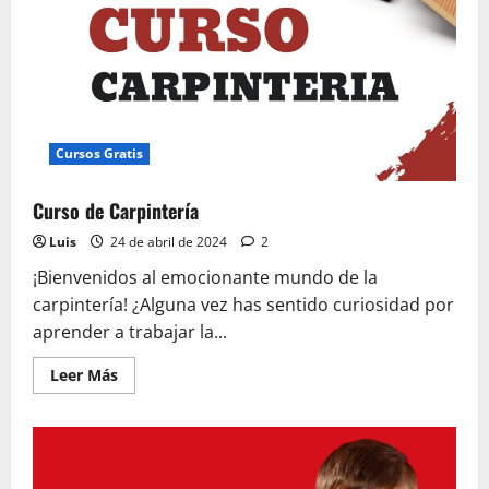
Cursos Gratis
Curso de Carpintería
Luis
24 de abril de 2024
2
¡Bienvenidos al emocionante mundo de la
carpintería! ¿Alguna vez has sentido curiosidad por
aprender a trabajar la...
Leer
Leer Más
más
acerca
de
Curso
de
Carpintería