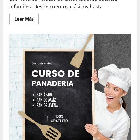
infantiles. Desde cuentos clásicos hasta...
Leer
Leer Más
más
acerca
de
Cuentos
Infantiles