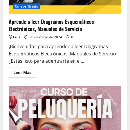
Cursos Gratis
Aprende a leer Diagramas Esquemáticos
Electrónicos, Manuales de Servicio
Luis
28 de mayo de 2024
0
¡Bienvenidos para aprender a leer Diagramas
Esquemáticos Electrónicos, Manuales de Servicio
¿Estás listo para adentrarte en el...
Leer
Leer Más
más
acerca
de
Aprende
a
leer
Diagramas
Esquemáticos
Electrónicos,
Manuales
de
Servicio