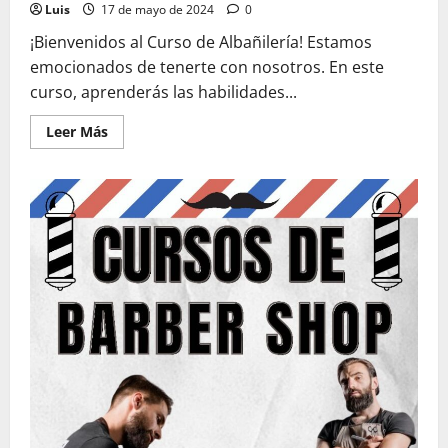
Luis
17 de mayo de 2024
0
¡Bienvenidos al Curso de Albañilería! Estamos
emocionados de tenerte con nosotros. En este
curso, aprenderás las habilidades...
Leer
Leer Más
más
acerca
de
Curso
de
Albañilería