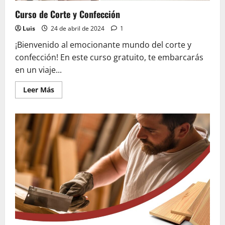
Curso de Corte y Confección
Luis
24 de abril de 2024
1
¡Bienvenido al emocionante mundo del corte y
confección! En este curso gratuito, te embarcarás
en un viaje...
Leer
Leer Más
más
acerca
de
Curso
de
Corte
y
Confección