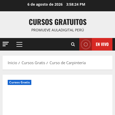
Saltar
6 de agosto de 2026
3:58:26 PM
al
contenido
CURSOS GRATUITOS
PROMUEVE AULADIGITAL PERÚ
EN VIVO
Menú
principal
Inicio
Cursos Gratis
Curso de Carpintería
Cursos Gratis