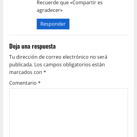
t
Recuerde que «Compartir es
agradecer»
r
a
Responder
d
Deja una respuesta
a
Tu dirección de correo electrónico no será
s
publicada.
Los campos obligatorios están
marcados con
*
Comentario
*