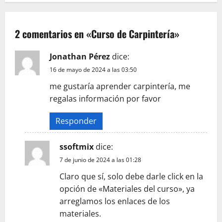
g
a
2 comentarios en «
Curso de Carpintería
»
c
Jonathan Pérez
dice:
16 de mayo de 2024 a las 03:50
i
me gustaría aprender carpintería, me
ó
regalas información por favor
n
Responder
d
ssoftmix
dice:
e
7 de junio de 2024 a las 01:28
e
Claro que sí, solo debe darle click en la
opción de «Materiales del curso», ya
n
arreglamos los enlaces de los
materiales.