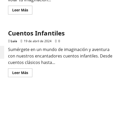
Leer
Leer Más
más
acerca
de
Nuestros
Cuentos
Cuentos Infantiles
Infantiles
Luis
19 de abril de 2024
0
Sumérgete en un mundo de imaginación y aventura
con nuestros encantadores cuentos infantiles. Desde
cuentos clásicos hasta...
Leer
Leer Más
más
acerca
de
Cuentos
Infantiles