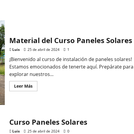
Material del Curso Paneles Solares
Luis
25 de abril de 2024
1
¡Bienvenido al curso de instalación de paneles solares!
Estamos emocionados de tenerte aquí. Prepárate para
explorar nuestros...
Leer
Leer Más
más
acerca
de
Material
del
Curso
Paneles
Solares
Curso Paneles Solares
Luis
25 de abril de 2024
0