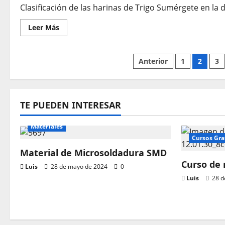
Clasificación de las harinas de Trigo Sumérgete en la d
Leer
Leer Más
más
acerca
de
Material
Paginación
Anterior
1
2
3
del
Curso
Panadería
de
entradas
TE PUEDEN INTERESAR
Materiales
Cursos Gra
Material de Microsoldadura SMD
Curso de
Luis
28 de mayo de 2024
0
Luis
28 d