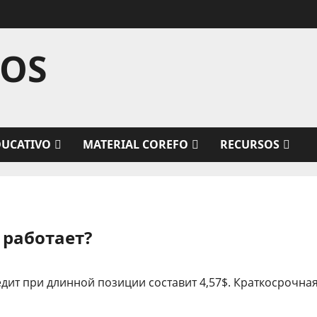
TOS
DUCATIVO
MATERIAL COREFO
RECURSOS
 работает?
ит при длинной позиции составит 4,57$. Краткосрочна