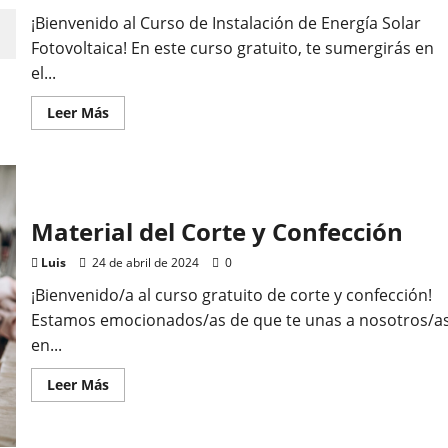
¡Bienvenido al Curso de Instalación de Energía Solar
Fotovoltaica! En este curso gratuito, te sumergirás en
el...
Leer
Leer Más
más
acerca
de
Curso
Paneles
Solares
Material del Corte y Confección
Luis
24 de abril de 2024
0
¡Bienvenido/a al curso gratuito de corte y confección!
Estamos emocionados/as de que te unas a nosotros/a
en...
Leer
Leer Más
más
acerca
de
Material