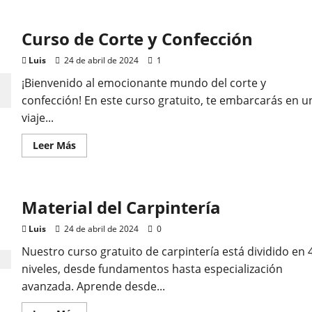
del
Corte
y
Confección
Curso de Corte y Confección
Luis
24 de abril de 2024
1
¡Bienvenido al emocionante mundo del corte y
confección! En este curso gratuito, te embarcarás en u
viaje...
Leer
Leer Más
más
acerca
de
Curso
de
Material del Carpintería
Corte
y
Confección
Luis
24 de abril de 2024
0
Nuestro curso gratuito de carpintería está dividido en 
niveles, desde fundamentos hasta especialización
avanzada. Aprende desde...