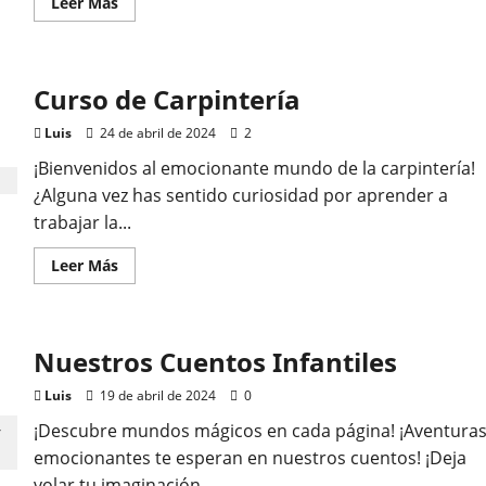
Leer
Leer Más
más
acerca
de
Material
del
Curso de Carpintería
Carpintería
Luis
24 de abril de 2024
2
¡Bienvenidos al emocionante mundo de la carpintería!
¿Alguna vez has sentido curiosidad por aprender a
trabajar la...
Leer
Leer Más
más
acerca
de
Curso
de
Nuestros Cuentos Infantiles
Carpintería
Luis
19 de abril de 2024
0
¡Descubre mundos mágicos en cada página! ¡Aventura
emocionantes te esperan en nuestros cuentos! ¡Deja
volar tu imaginación...