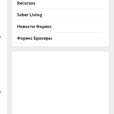
Recursos
Sober Living
Новости Форекс
n
Форекс Брокеры
4