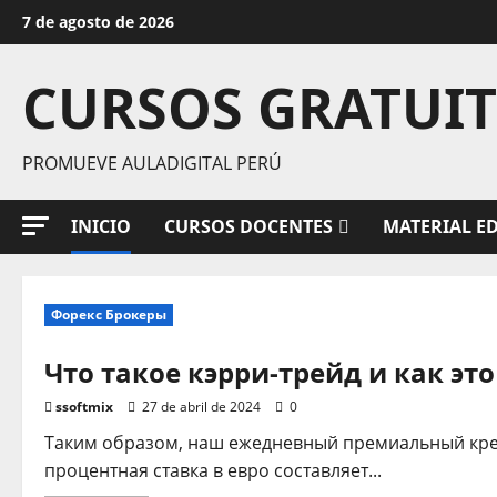
Saltar
7 de agosto de 2026
al
contenido
CURSOS GRATUI
PROMUEVE AULADIGITAL PERÚ
INICIO
CURSOS DOCENTES
MATERIAL E
Форекс Брокеры
Что такое кэрри-трейд и как это
ssoftmix
27 de abril de 2024
0
Таким образом, наш ежедневный премиальный кред
процентная ставка в евро составляет...