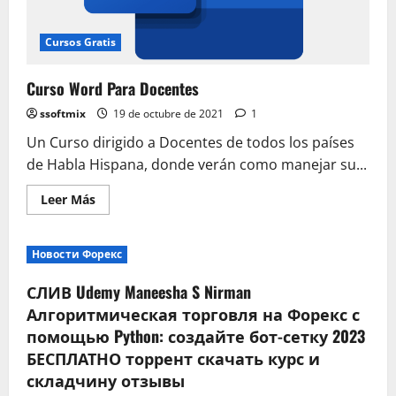
Cursos Gratis
Curso Word Para Docentes
ssoftmix
19 de octubre de 2021
1
Un Curso dirigido a Docentes de todos los países
de Habla Hispana, donde verán como manejar su...
Leer
Leer Más
más
acerca
de
Curso
Новости Форекс
Word
Para
Docentes
СЛИВ Udemy Maneesha S Nirman
Алгоритмическая торговля на Форекс с
помощью Python: создайте бот-сетку 2023
БЕСПЛАТНО торрент скачать курс и
складчину отзывы