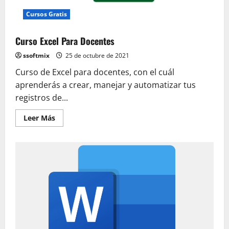
Cursos Gratis
Curso Excel Para Docentes
ssoftmix
25 de octubre de 2021
Curso de Excel para docentes, con el cuál
aprenderás a crear, manejar y automatizar tus
registros de...
Leer
Leer Más
más
acerca
de
Curso
Excel
Para
Docentes