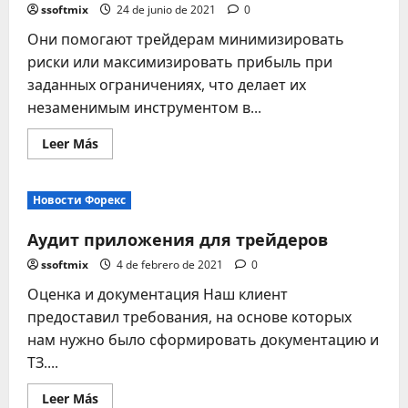
ssoftmix
24 de junio de 2021
0
Они помогают трейдерам минимизировать
риски или максимизировать прибыль при
заданных ограничениях, что делает их
незаменимым инструментом в...
Leer
Leer Más
más
acerca
de
СЛИВ
Новости Форекс
Udemy
Maneesha
S
Аудит приложения для трейдеров
Nirman
Алгоритмическая
ssoftmix
4 de febrero de 2021
0
торговля
на
Оценка и документация Наш клиент
Форекс
с
предоставил требования, на основе которых
помощью
Python:
нам нужно было сформировать документацию и
создайте
бот-
ТЗ....
сетку
2023
БЕСПЛАТНО
Leer
Leer Más