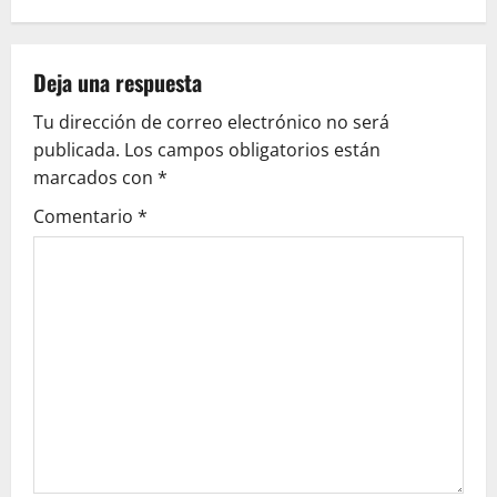
g
a
Deja una respuesta
c
Tu dirección de correo electrónico no será
publicada.
Los campos obligatorios están
i
marcados con
*
ó
Comentario
*
n
d
e
e
n
t