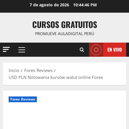
Saltar
7 de agosto de 2026
10:44:47 PM
al
contenido
CURSOS GRATUITOS
PROMUEVE AULADIGITAL PERÚ
EN VIVO
Menú
principal
Inicio
Forex Reviews
USD PLN Notowania kursów walut online Forex
Forex Reviews