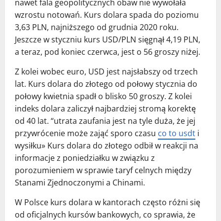
nawet fala geopolitycznych obaw nie wywołała
wzrostu notowań. Kurs dolara spada do poziomu
3,63 PLN, najniższego od grudnia 2020 roku.
Jeszcze w styczniu kurs USD/PLN sięgnął 4,19 PLN,
a teraz, pod koniec czerwca, jest o 56 groszy niżej.
Z kolei wobec euro, USD jest najsłabszy od trzech
lat. Kurs dolara do złotego od połowy stycznia do
połowy kwietnia spadł o blisko 50 groszy. Z kolei
indeks dolara zaliczył najbardziej stromą korektę
od 40 lat. “utrata zaufania jest na tyle duża, że jej
przywrócenie może zająć sporo czasu
co to usdt
i
wysiłku» Kurs dolara do złotego odbił w reakcji na
informacje z poniedziałku w związku z
porozumieniem w sprawie taryf celnych między
Stanami Zjednoczonymi a Chinami.
W Polsce kurs dolara w kantorach często różni się
od oficjalnych kursów bankowych, co sprawia, że