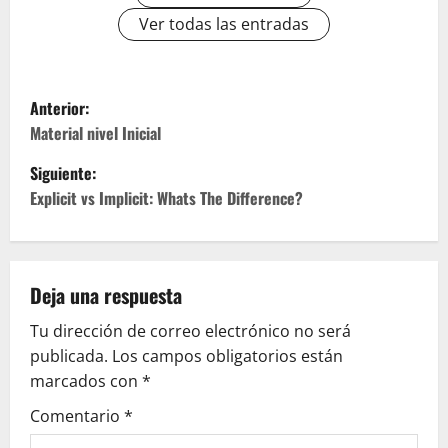
Ver todas las entradas
N
Anterior:
a
Material nivel Inicial
Siguiente:
v
Explicit vs Implicit: Whats The Difference?
e
g
Deja una respuesta
a
Tu dirección de correo electrónico no será
c
publicada.
Los campos obligatorios están
marcados con
*
i
Comentario
*
ó