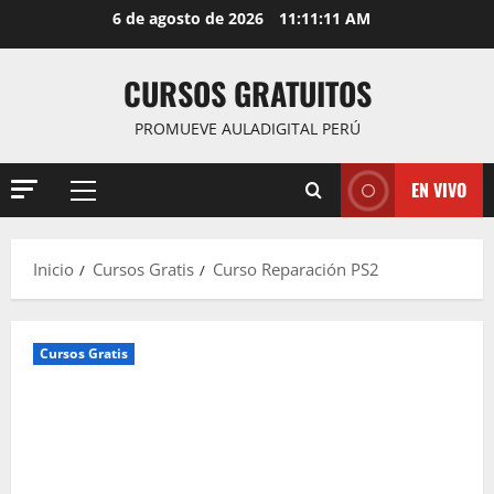
Saltar
6 de agosto de 2026
11:11:12 AM
al
contenido
CURSOS GRATUITOS
PROMUEVE AULADIGITAL PERÚ
EN VIVO
Menú
principal
Inicio
Cursos Gratis
Curso Reparación PS2
Cursos Gratis