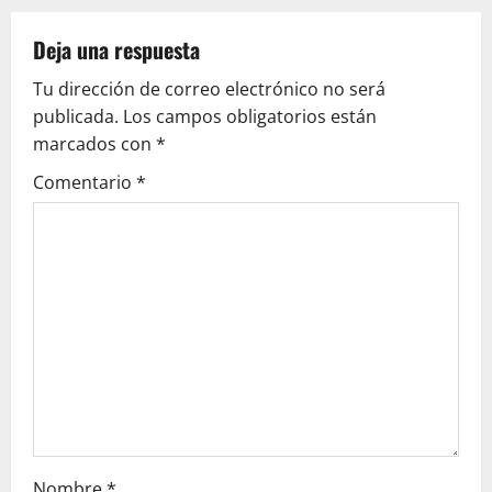
g
Deja una respuesta
a
Tu dirección de correo electrónico no será
c
publicada.
Los campos obligatorios están
marcados con
*
i
Comentario
*
ó
n
d
e
e
n
t
Nombre
*