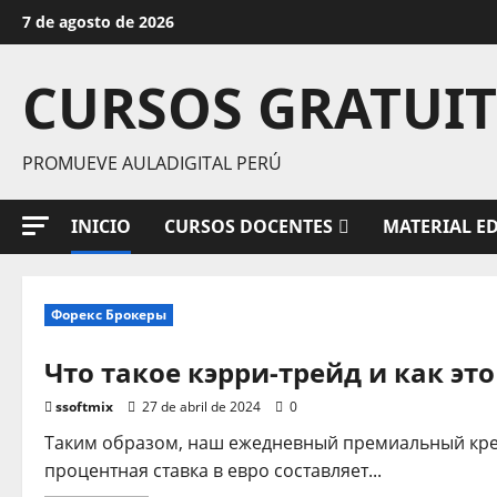
Saltar
7 de agosto de 2026
al
contenido
CURSOS GRATUI
PROMUEVE AULADIGITAL PERÚ
INICIO
CURSOS DOCENTES
MATERIAL E
Форекс Брокеры
Что такое кэрри-трейд и как это
ssoftmix
27 de abril de 2024
0
Таким образом, наш ежедневный премиальный кред
процентная ставка в евро составляет...