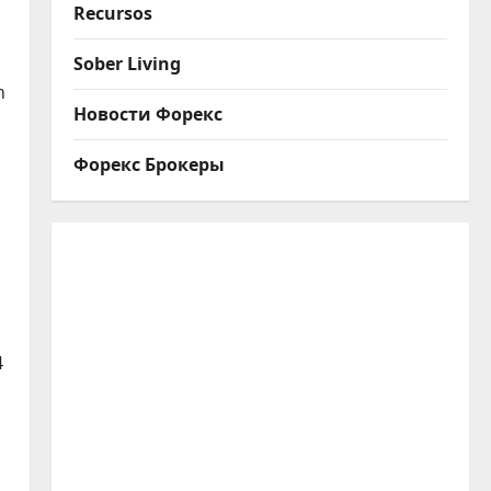
Recursos
Sober Living
n
Новости Форекс
Форекс Брокеры
4