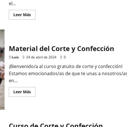
el...
Leer
Leer Más
más
acerca
de
Curso
Paneles
Solares
Material del Corte y Confección
Luis
24 de abril de 2024
0
¡Bienvenido/a al curso gratuito de corte y confección!
Estamos emocionados/as de que te unas a nosotros/a
en...
Leer
Leer Más
más
acerca
de
Material
del
Corte
y
Confección
Curso de Corte y Confección