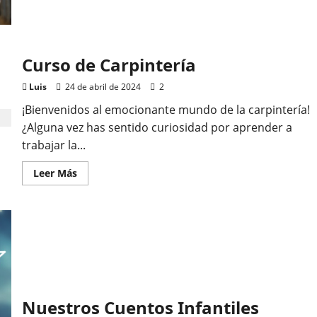
de
Material
del
Carpintería
Curso de Carpintería
Luis
24 de abril de 2024
2
¡Bienvenidos al emocionante mundo de la carpintería!
¿Alguna vez has sentido curiosidad por aprender a
trabajar la...
Leer
Leer Más
más
acerca
de
Curso
de
Carpintería
Nuestros Cuentos Infantiles