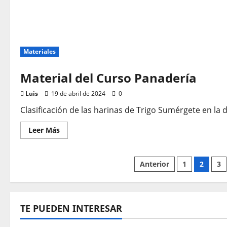
Materiales
Material del Curso Panadería
Luis
19 de abril de 2024
0
Clasificación de las harinas de Trigo Sumérgete en la d
Leer
Leer Más
más
acerca
de
Material
Paginación
Anterior
1
2
3
del
Curso
Panadería
de
entradas
TE PUEDEN INTERESAR