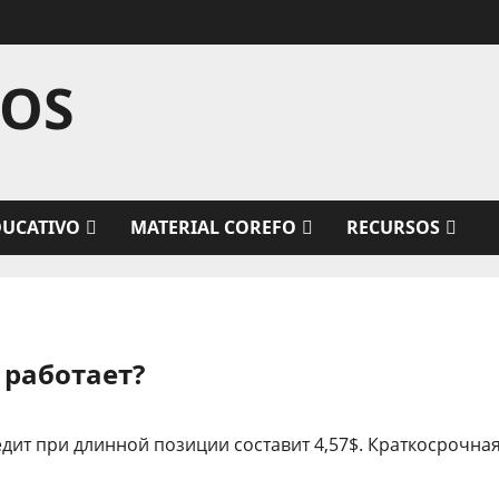
TOS
DUCATIVO
MATERIAL COREFO
RECURSOS
 работает?
ит при длинной позиции составит 4,57$. Краткосрочна