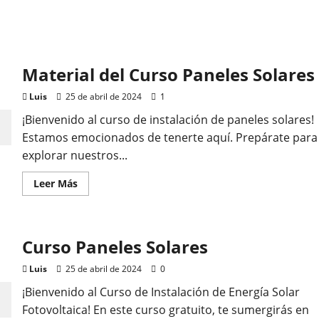
Material del Curso Paneles Solares
Luis
25 de abril de 2024
1
¡Bienvenido al curso de instalación de paneles solares!
Estamos emocionados de tenerte aquí. Prepárate para
explorar nuestros...
Leer
Leer Más
más
acerca
de
Material
del
Curso Paneles Solares
Curso
Paneles
Solares
Luis
25 de abril de 2024
0
¡Bienvenido al Curso de Instalación de Energía Solar
Fotovoltaica! En este curso gratuito, te sumergirás en