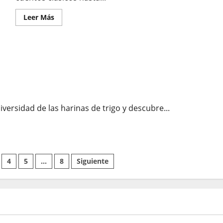
Leer
Leer Más
más
acerca
de
Cuentos
Infantiles
iversidad de las harinas de trigo y descubre...
4
5
…
8
Siguiente