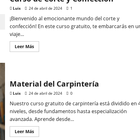
Luis
24 de abril de 2024
1
¡Bienvenido al emocionante mundo del corte y
confección! En este curso gratuito, te embarcarás en u
viaje...
Leer
Leer Más
más
acerca
de
Curso
de
Corte
y
Confección
Material del Carpintería
Luis
24 de abril de 2024
0
Nuestro curso gratuito de carpintería está dividido en 
niveles, desde fundamentos hasta especialización
avanzada. Aprende desde...
Leer
Leer Más
más
acerca