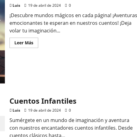
Luis
19 de abril de 2024
0
¡Descubre mundos mágicos en cada página! ¡Aventura
emocionantes te esperan en nuestros cuentos! ¡Deja
volar tu imaginación...
Leer
Leer Más
más
acerca
de
Nuestros
Cuentos
Infantiles
Cuentos Infantiles
Luis
19 de abril de 2024
0
Sumérgete en un mundo de imaginación y aventura
con nuestros encantadores cuentos infantiles. Desde
cuentos clásicos hasta...