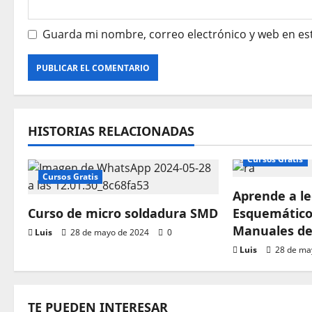
a
Guarda mi nombre, correo electrónico y web en es
d
a
s
HISTORIAS RELACIONADAS
Cursos Gratis
Cursos Gratis
Aprende a l
Curso de micro soldadura SMD
Esquemáticos
Manuales de 
Luis
28 de mayo de 2024
0
Luis
28 de ma
TE PUEDEN INTERESAR