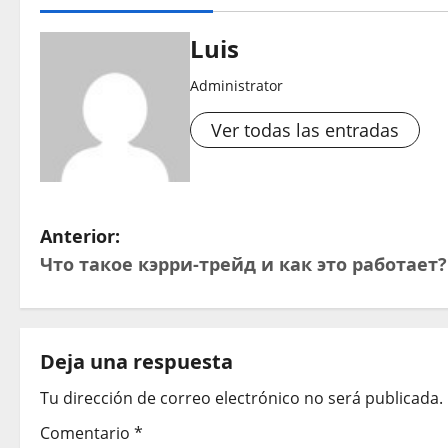
Luis
Administrator
Ver todas las entradas
N
Anterior:
Что такое кэрри-трейд и как это работает?
a
v
e
Deja una respuesta
Tu dirección de correo electrónico no será publicada.
g
Comentario
*