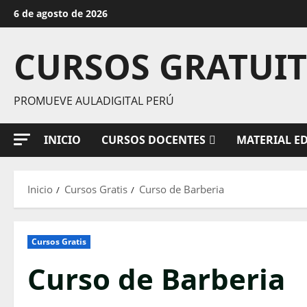
Saltar
6 de agosto de 2026
al
contenido
CURSOS GRATUI
PROMUEVE AULADIGITAL PERÚ
INICIO
CURSOS DOCENTES
MATERIAL E
Inicio
Cursos Gratis
Curso de Barberia
Cursos Gratis
Curso de Barberia