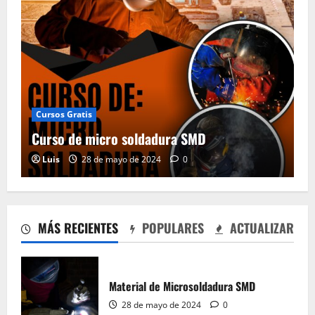
Cursos Gratis
Curso de micro soldadura SMD
Luis
28 de mayo de 2024
0
Curso de micro soldadura SMD
28 de mayo de 2024
0
2
MÁS RECIENTES
POPULARES
ACTUALIZAR
Material de aprender a leer Diagramas
Esquemáticos Electrónicos, Manuales de
Servicio
Material de Microsoldadura SMD
28 de mayo de 2024
0
3
28 de mayo de 2024
0