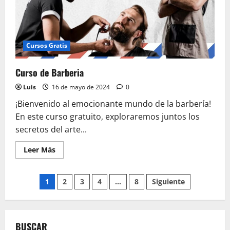
Cursos Gratis
Curso de Barberia
Luis
16 de mayo de 2024
0
¡Bienvenido al emocionante mundo de la barbería!
En este curso gratuito, exploraremos juntos los
secretos del arte...
Leer
Leer Más
más
acerca
de
Paginación
Curso
1
2
3
4
…
8
Siguiente
de
Barberia
de
entradas
BUSCAR