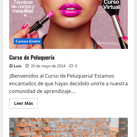
Cursos Gratis
Curso de Peluquería
Luis
20 de mayo de 2024
0
¡Bienvenidos al Curso de Peluqueria! Estamos
encantados de que hayas decidido unirte a nuestra
comunidad de aprendizaje....
Leer
Leer Más
más
acerca
de
Curso
de
Peluquería