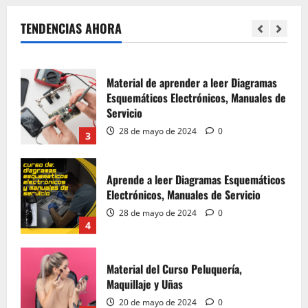
28 de mayo de 2024
0
TENDENCIAS AHORA
2
Material de aprender a leer Diagramas
Esquemáticos Electrónicos, Manuales de
Servicio
28 de mayo de 2024
0
3
Aprende a leer Diagramas Esquemáticos
Electrónicos, Manuales de Servicio
28 de mayo de 2024
0
4
Material del Curso Peluquería,
Maquillaje y Uñas
20 de mayo de 2024
0
5