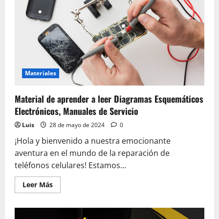
Materiales
Material de aprender a leer Diagramas Esquemáticos
Electrónicos, Manuales de Servicio
Luis
28 de mayo de 2024
0
¡Hola y bienvenido a nuestra emocionante
aventura en el mundo de la reparación de
teléfonos celulares! Estamos...
Leer
Leer Más
más
acerca
de
Material
de