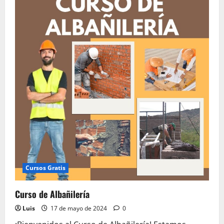
Curso
Albañilería
Cursos Gratis
Curso de Albañilería
Luis
17 de mayo de 2024
0