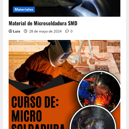
Electrónicos, Manuales de Servicio
Materiales
28 de mayo de 2024
0
4
Material de Microsoldadura SMD
Luis
28 de mayo de 2024
0
Material del Curso Peluquería,
Maquillaje y Uñas
20 de mayo de 2024
0
5