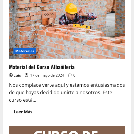
Materiales
Material del Curso Albañilería
Luis
17 de mayo de 2024
0
Nos complace verte aquí y estamos entusiasmados
de que hayas decidido unirte a nosotros. Este
curso está...
Leer
Leer Más
más
acerca
de
Material
del