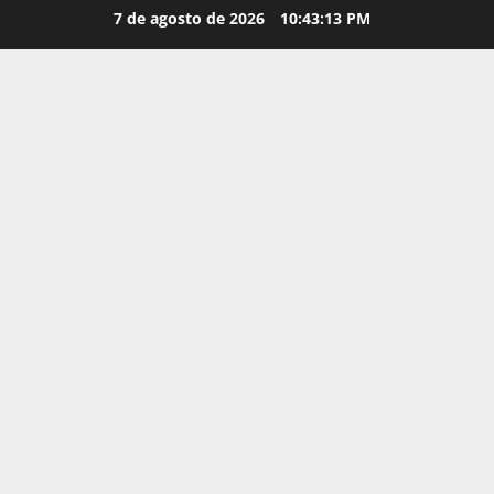
Saltar
7 de agosto de 2026
10:43:15 PM
al
contenido