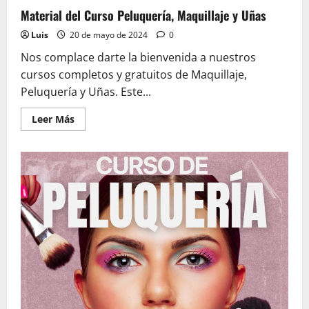
Material del Curso Peluquería, Maquillaje y Uñas
Luis
20 de mayo de 2024
0
Nos complace darte la bienvenida a nuestros
cursos completos y gratuitos de Maquillaje,
Peluquería y Uñas. Este...
Leer
Leer Más
más
acerca
de
Material
del
Curso
Peluquería,
Maquillaje
y
Uñas