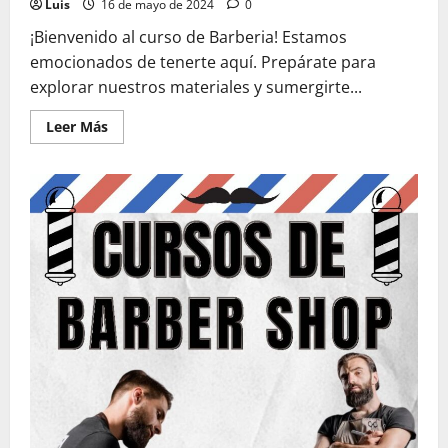
Luis
16 de mayo de 2024
0
¡Bienvenido al curso de Barberia! Estamos
emocionados de tenerte aquí. Prepárate para
explorar nuestros materiales y sumergirte...
Leer
Leer Más
más
acerca
de
Material
del
Curso
Barberia