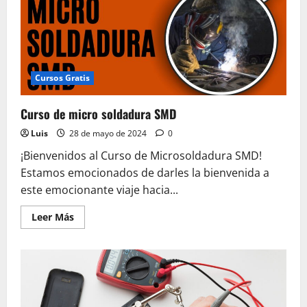
Cursos Gratis
Curso de micro soldadura SMD
Luis
28 de mayo de 2024
0
¡Bienvenidos al Curso de Microsoldadura SMD!
Estamos emocionados de darles la bienvenida a
este emocionante viaje hacia...
Leer
Leer Más
más
acerca
de
Curso
de
micro
soldadura
SMD