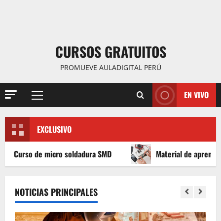
CURSOS GRATUITOS
PROMUEVE AULADIGITAL PERÚ
EN VIVO
Menú
principal
EXCLUSIVO
cro soldadura SMD
Material de aprender a leer Diagram
NOTICIAS PRINCIPALES