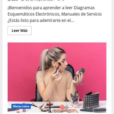
¡Bienvenidos para aprender a leer Diagramas
Esquemáticos Electrónicos, Manuales de Servicio
¿Estás listo para adentrarte en el...
Leer
Leer Más
más
acerca
de
Aprende
a
leer
Diagramas
Esquemáticos
Electrónicos,
Manuales
de
Servicio
Materiales