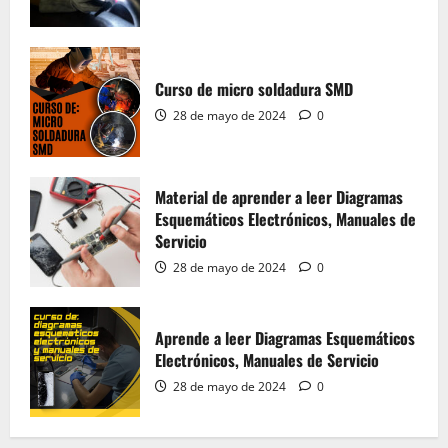
Aprende a leer Diagramas Esquemáticos
Electrónicos, Manuales de Servicio
Curso de micro soldadura SMD
28 de mayo de 2024
0
4
28 de mayo de 2024
0
Material del Curso Peluquería,
Maquillaje y Uñas
Material de aprender a leer Diagramas
Esquemáticos Electrónicos, Manuales de
20 de mayo de 2024
0
5
Servicio
28 de mayo de 2024
0
Material de Microsoldadura SMD
Aprende a leer Diagramas Esquemáticos
28 de mayo de 2024
0
Electrónicos, Manuales de Servicio
1
28 de mayo de 2024
0
Curso de micro soldadura SMD