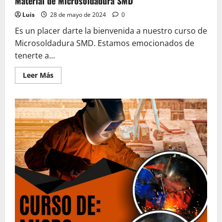
Material de Microsoldadura SMD
Luis
28 de mayo de 2024
0
Es un placer darte la bienvenida a nuestro curso de
Microsoldadura SMD. Estamos emocionados de
tenerte a...
Leer
Leer Más
más
acerca
de
Material
de
Microsoldadura
SMD