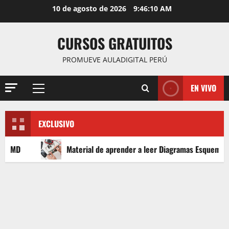
Saltar
10 de agosto de 2026
9:46:12 AM
al
contenido
CURSOS GRATUITOS
PROMUEVE AULADIGITAL PERÚ
EN VIVO
Menú
principal
EXCLUSIVO
Material de aprender a leer Diagramas Esquemáticos Electrónicos,