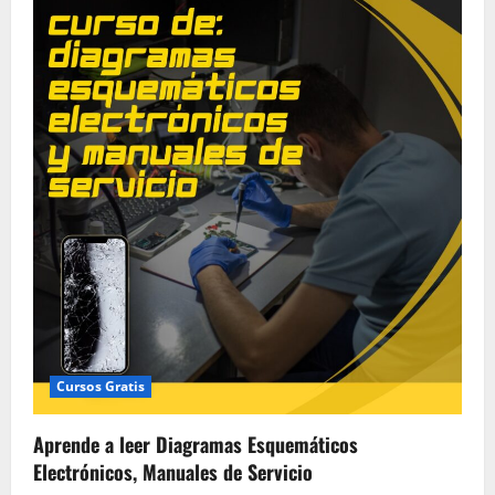
de
aprender
a
leer
Diagramas
Esquemáticos
Electrónicos,
Manuales
de
Servicio
Cursos Gratis
Aprende a leer Diagramas Esquemáticos
Electrónicos, Manuales de Servicio