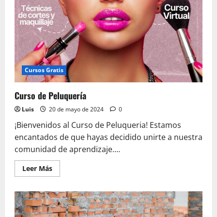
Cursos Gratis
Curso de Peluquería
Luis
20 de mayo de 2024
0
¡Bienvenidos al Curso de Peluqueria! Estamos
encantados de que hayas decidido unirte a nuestra
comunidad de aprendizaje....
Leer
Leer Más
más
acerca
de
Curso
de
Peluquería