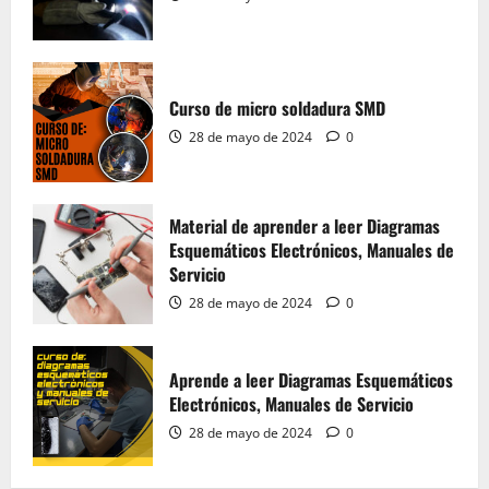
Material del Curso Peluquería,
Maquillaje y Uñas
Curso de micro soldadura SMD
20 de mayo de 2024
0
5
28 de mayo de 2024
0
Material de Microsoldadura SMD
Material de aprender a leer Diagramas
28 de mayo de 2024
0
Esquemáticos Electrónicos, Manuales de
1
Servicio
28 de mayo de 2024
0
Curso de micro soldadura SMD
Aprende a leer Diagramas Esquemáticos
28 de mayo de 2024
0
Electrónicos, Manuales de Servicio
2
28 de mayo de 2024
0
Material de aprender a leer Diagramas