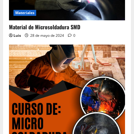
Material del Curso Peluquería,
Maquillaje y Uñas
Materiales
20 de mayo de 2024
0
5
Material de Microsoldadura SMD
Luis
28 de mayo de 2024
0