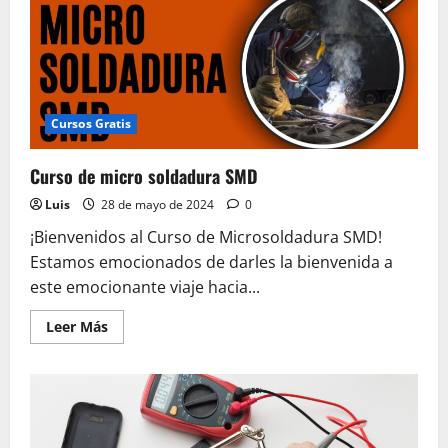
Cursos Gratis
Curso de micro soldadura SMD
Luis
28 de mayo de 2024
0
¡Bienvenidos al Curso de Microsoldadura SMD!
Estamos emocionados de darles la bienvenida a
este emocionante viaje hacia...
Leer
Leer Más
más
acerca
de
Curso
de
micro
soldadura
SMD