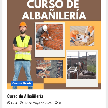
del
Curso
Albañilería
Cursos Gratis
Curso de Albañilería
Luis
17 de mayo de 2024
0