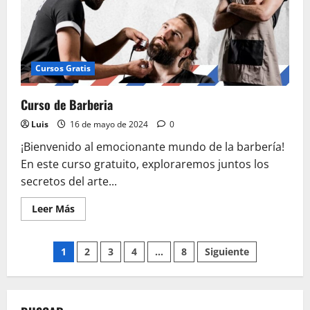
Cursos Gratis
Curso de Barberia
Luis
16 de mayo de 2024
0
¡Bienvenido al emocionante mundo de la barbería!
En este curso gratuito, exploraremos juntos los
secretos del arte...
Leer
Leer Más
más
acerca
de
Paginación
Curso
1
2
3
4
…
8
Siguiente
de
Barberia
de