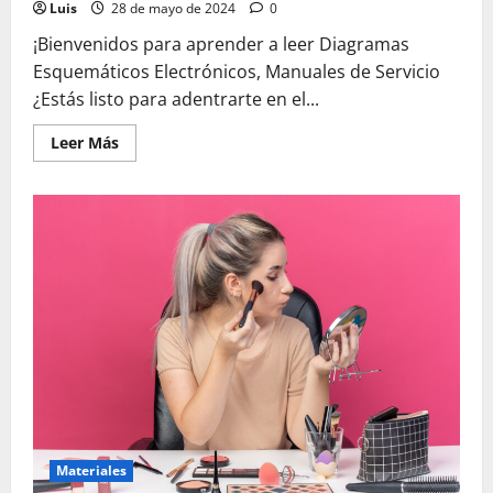
Luis
28 de mayo de 2024
0
¡Bienvenidos para aprender a leer Diagramas
Esquemáticos Electrónicos, Manuales de Servicio
¿Estás listo para adentrarte en el...
Leer
Leer Más
más
acerca
de
Aprende
a
leer
Diagramas
Esquemáticos
Electrónicos,
Manuales
de
Servicio
Materiales