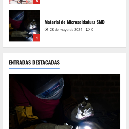
1
Curso de micro soldadura SMD
28 de mayo de 2024
0
2
Material de aprender a leer Diagramas
Esquemáticos Electrónicos, Manuales de
ENTRADAS DESTACADAS
Servicio
28 de mayo de 2024
0
3
Aprende a leer Diagramas Esquemáticos
Electrónicos, Manuales de Servicio
28 de mayo de 2024
0
4