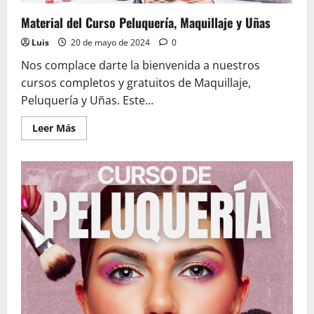
Material del Curso Peluquería, Maquillaje y Uñas
Luis
20 de mayo de 2024
0
Nos complace darte la bienvenida a nuestros
cursos completos y gratuitos de Maquillaje,
Peluquería y Uñas. Este...
Leer
Leer Más
más
acerca
de
Material
del
Curso
Peluquería,
Maquillaje
y
Uñas