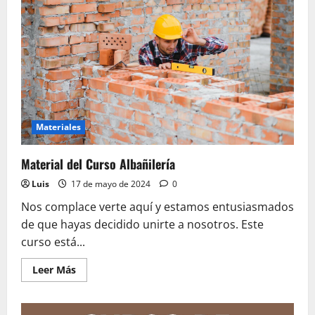
Materiales
Material del Curso Albañilería
Luis
17 de mayo de 2024
0
Nos complace verte aquí y estamos entusiasmados
de que hayas decidido unirte a nosotros. Este
curso está...
Leer
Leer Más
más
acerca
de
Material