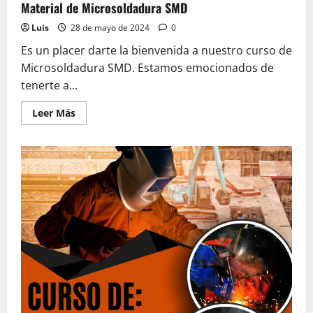
Material de Microsoldadura SMD
Luis
28 de mayo de 2024
0
Es un placer darte la bienvenida a nuestro curso de
Microsoldadura SMD. Estamos emocionados de
tenerte a...
Leer
Leer Más
más
acerca
de
Material
de
Microsoldadura
SMD