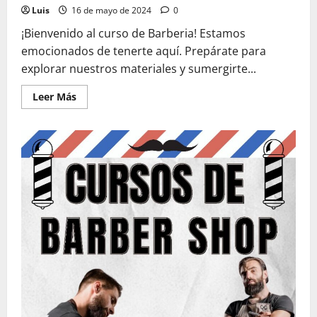
Luis
16 de mayo de 2024
0
¡Bienvenido al curso de Barberia! Estamos
emocionados de tenerte aquí. Prepárate para
explorar nuestros materiales y sumergirte...
Leer
Leer Más
más
acerca
de
Material
del
Curso
Barberia