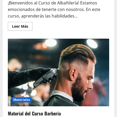
¡Bienvenidos al Curso de Albañilería! Estamos
emocionados de tenerte con nosotros. En este
curso, aprenderás las habilidades...
Leer
Leer Más
más
acerca
de
Curso
de
Albañilería
Materiales
Material del Curso Barberia