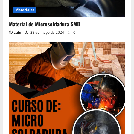
Electrónicos, Manuales de Servicio
Materiales
28 de mayo de 2024
0
4
Material de Microsoldadura SMD
Luis
28 de mayo de 2024
0
Material del Curso Peluquería,
Maquillaje y Uñas
20 de mayo de 2024
0
5