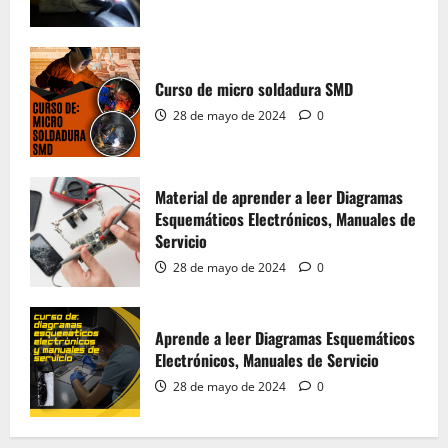
Aprende a leer Diagramas Esquemáticos
Electrónicos, Manuales de Servicio
Curso de micro soldadura SMD
28 de mayo de 2024
0
4
28 de mayo de 2024
0
Material del Curso Peluquería,
Maquillaje y Uñas
Material de aprender a leer Diagramas
Esquemáticos Electrónicos, Manuales de
20 de mayo de 2024
0
5
Servicio
28 de mayo de 2024
0
Material de Microsoldadura SMD
Aprende a leer Diagramas Esquemáticos
28 de mayo de 2024
0
Electrónicos, Manuales de Servicio
1
28 de mayo de 2024
0
Curso de micro soldadura SMD