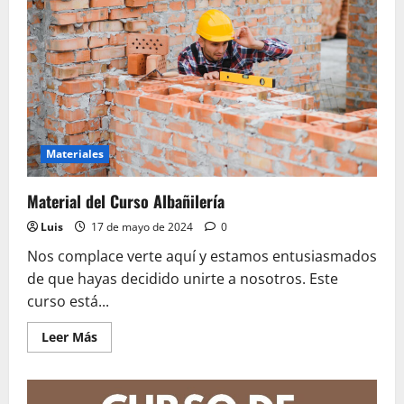
Materiales
Material del Curso Albañilería
Luis
17 de mayo de 2024
0
Nos complace verte aquí y estamos entusiasmados
de que hayas decidido unirte a nosotros. Este
curso está...
Leer
Leer Más
más
acerca
de
Material
del