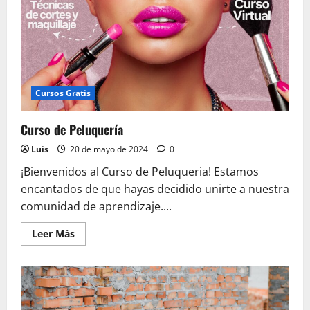
Cursos Gratis
Curso de Peluquería
Luis
20 de mayo de 2024
0
¡Bienvenidos al Curso de Peluqueria! Estamos
encantados de que hayas decidido unirte a nuestra
comunidad de aprendizaje....
Leer
Leer Más
más
acerca
de
Curso
de
Peluquería