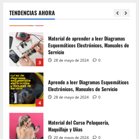
28 de mayo de 2024
0
TENDENCIAS AHORA
2
Material de aprender a leer Diagramas
Esquemáticos Electrónicos, Manuales de
Servicio
28 de mayo de 2024
0
3
Aprende a leer Diagramas Esquemáticos
Electrónicos, Manuales de Servicio
28 de mayo de 2024
0
4
Material del Curso Peluquería,
Maquillaje y Uñas
20 de mayo de 2024
0
5