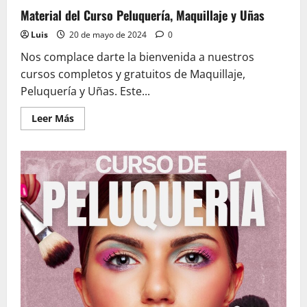
Material del Curso Peluquería, Maquillaje y Uñas
Luis
20 de mayo de 2024
0
Nos complace darte la bienvenida a nuestros
cursos completos y gratuitos de Maquillaje,
Peluquería y Uñas. Este...
Leer
Leer Más
más
acerca
de
Material
del
Curso
Peluquería,
Maquillaje
y
Uñas