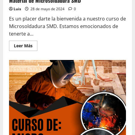
Material de Microsoldadura SMD
Luis
28 de mayo de 2024
0
Es un placer darte la bienvenida a nuestro curso de
Microsoldadura SMD. Estamos emocionados de
tenerte a...
Leer
Leer Más
más
acerca
de
Material
de
Microsoldadura
SMD