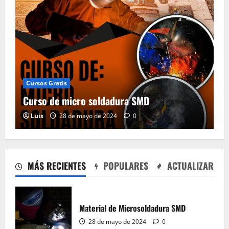
Cursos Gratis
Curso de micro soldadura SMD
Luis
28 de mayo de 2024
0
Curso de micro soldadura SMD
28 de mayo de 2024
0
2
MÁS RECIENTES
POPULARES
ACTUALIZAR
Material de aprender a leer Diagramas
Esquemáticos Electrónicos, Manuales de
Servicio
Material de Microsoldadura SMD
28 de mayo de 2024
0
3
28 de mayo de 2024
0