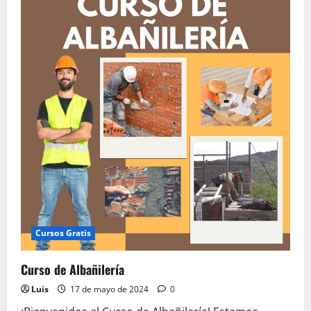
Curso
Albañilería
Cursos Gratis
Curso de Albañilería
Luis
17 de mayo de 2024
0