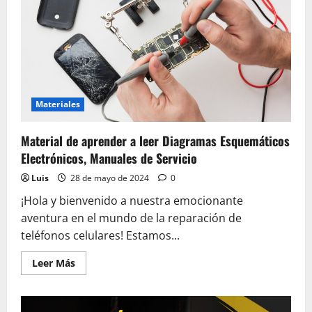
Materiales
Material de aprender a leer Diagramas Esquemáticos
Electrónicos, Manuales de Servicio
Luis
28 de mayo de 2024
0
¡Hola y bienvenido a nuestra emocionante
aventura en el mundo de la reparación de
teléfonos celulares! Estamos...
Leer
Leer Más
más
acerca
de
Material
de