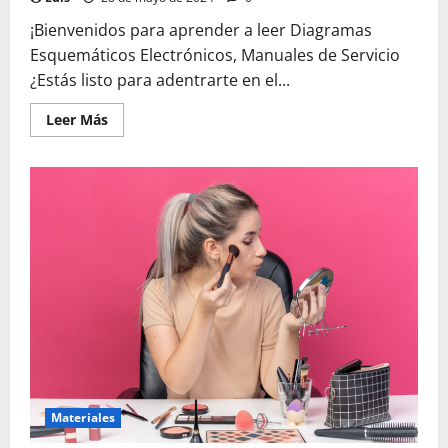
¡Bienvenidos para aprender a leer Diagramas
Esquemáticos Electrónicos, Manuales de Servicio
¿Estás listo para adentrarte en el...
Leer
Leer Más
más
acerca
de
Aprende
a
leer
Diagramas
Esquemáticos
Electrónicos,
Manuales
de
Servicio
Materiales