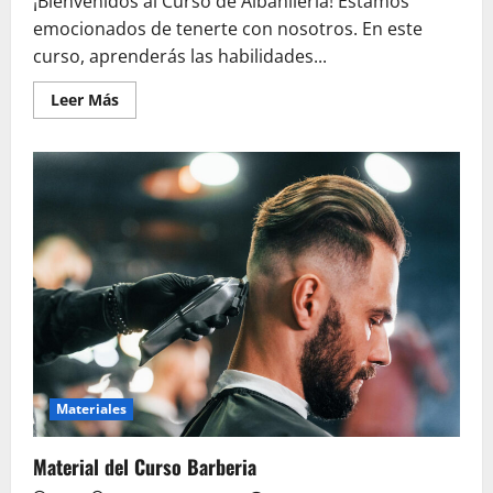
¡Bienvenidos al Curso de Albañilería! Estamos
emocionados de tenerte con nosotros. En este
curso, aprenderás las habilidades...
Leer
Leer Más
más
acerca
de
Curso
de
Albañilería
Materiales
Material del Curso Barberia