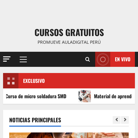
CURSOS GRATUITOS
PROMUEVE AULADIGITAL PERÚ
EN VIVO
Menú
principal
EXCLUSIVO
ro soldadura SMD
Material de aprender a leer Diagramas
NOTICIAS PRINCIPALES