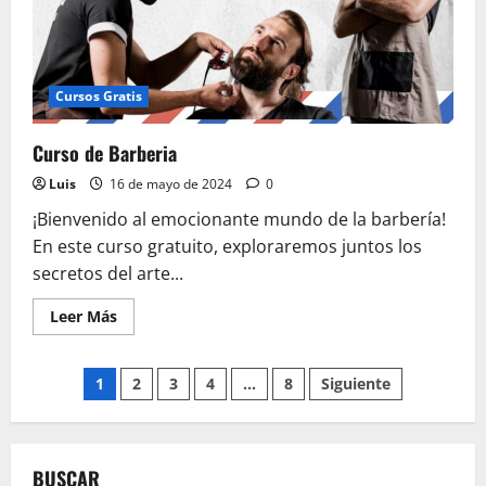
Cursos Gratis
Curso de Barberia
Luis
16 de mayo de 2024
0
¡Bienvenido al emocionante mundo de la barbería!
En este curso gratuito, exploraremos juntos los
secretos del arte...
Leer
Leer Más
más
acerca
de
Paginación
Curso
1
2
3
4
…
8
Siguiente
de
Barberia
de
entradas
BUSCAR