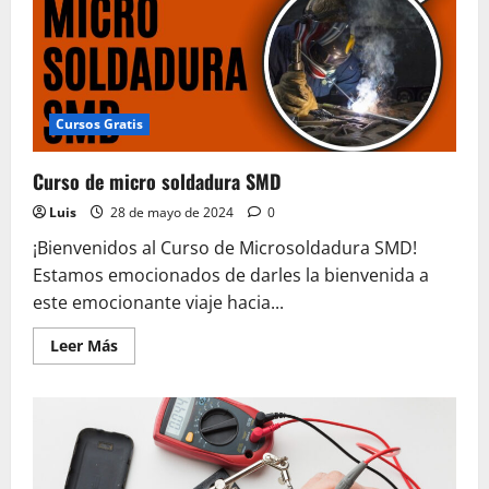
Cursos Gratis
Curso de micro soldadura SMD
Luis
28 de mayo de 2024
0
¡Bienvenidos al Curso de Microsoldadura SMD!
Estamos emocionados de darles la bienvenida a
este emocionante viaje hacia...
Leer
Leer Más
más
acerca
de
Curso
de
micro
soldadura
SMD