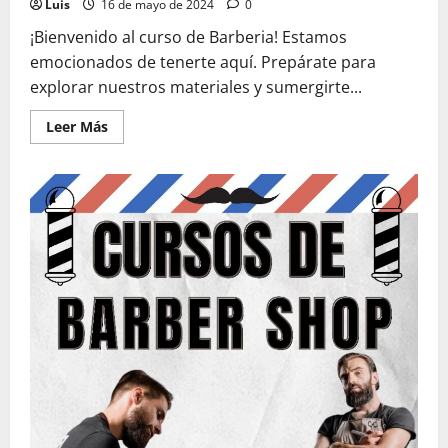
Luis
16 de mayo de 2024
0
¡Bienvenido al curso de Barberia! Estamos
emocionados de tenerte aquí. Prepárate para
explorar nuestros materiales y sumergirte...
Leer
Leer Más
más
acerca
de
Material
del
Curso
Barberia