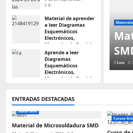
0
Material de aprender
Materiale
a leer Diagramas
Esquemáticos
Mat
Electrónicos,
Manuales de Servicio
SM
Aprende a leer
28 de mayo de 2024
0
Diagramas
Luis
Esquemáticos
Electrónicos,
Manuales de Servicio
28 de mayo de 2024
0
ENTRADAS DESTACADAS
Materiales
Cursos Gra
Material de Microsoldadura SMD
Curso de