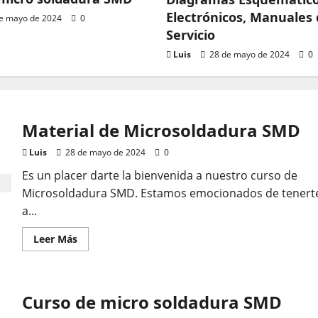
Electrónicos, Manuales
e mayo de 2024
0
Servicio
Luis
28 de mayo de 2024
0
atis
so de micro soldadura S
Material de Microsoldadura SMD
28 de mayo de 2024
0
Luis
28 de mayo de 2024
0
Es un placer darte la bienvenida a nuestro curso de
Microsoldadura SMD. Estamos emocionados de tenert
a...
Leer
Leer Más
más
acerca
de
Material
de
s
Curso de micro soldadura SMD
Microsoldadura
SMD