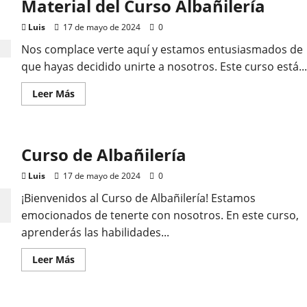
Material del Curso Albañilería
Peluquería
Luis
17 de mayo de 2024
0
Nos complace verte aquí y estamos entusiasmados de
que hayas decidido unirte a nosotros. Este curso está...
Leer
Leer Más
más
acerca
de
Material
del
Curso de Albañilería
Curso
Albañilería
Luis
17 de mayo de 2024
0
¡Bienvenidos al Curso de Albañilería! Estamos
emocionados de tenerte con nosotros. En este curso,
aprenderás las habilidades...
Leer
Leer Más
más
acerca
de
Curso
de