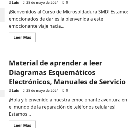
erial de aprender a leer
Luis
28 de mayo de 2024
0
gramas Esquemáticos
¡Bienvenidos al Curso de Microsoldadura SMD! Estamo
emocionados de darles la bienvenida a este
ctrónicos, Manuales de
emocionante viaje hacia...
Leer
Leer Más
vicio
más
acerca
de
Curso
28 de mayo de 2024
0
de
Material de aprender a leer
micro
soldadura
SMD
Diagramas Esquemáticos
Electrónicos, Manuales de Servicio
Luis
28 de mayo de 2024
0
¡Hola y bienvenido a nuestra emocionante aventura en
el mundo de la reparación de teléfonos celulares!
Estamos...
Leer
Leer Más