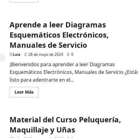
atis
más
acerca
ende a leer Diagramas
de
Material
de
Aprende a leer Diagramas
aprender
uemáticos Electrónicos,
a
leer
Esquemáticos Electrónicos,
Diagramas
Esquemáticos
uales de Servicio
Manuales de Servicio
Electrónicos,
Manuales
de
Luis
28 de mayo de 2024
0
Servicio
28 de mayo de 2024
0
¡Bienvenidos para aprender a leer Diagramas
Esquemáticos Electrónicos, Manuales de Servicio ¿Está
listo para adentrarte en el...
Leer
Leer Más
más
acerca
de
Aprende
a
Material del Curso Peluquería,
leer
Diagramas
Esquemáticos
Maquillaje y Uñas
Electrónicos,
Manuales