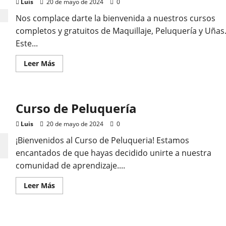
de
Luis
20 de mayo de 2024
0
Servicio
Nos complace darte la bienvenida a nuestros cursos
s
completos y gratuitos de Maquillaje, Peluquería y Uñas
erial del Curso Peluquerí
Este...
uillaje y Uñas
Leer
Leer Más
más
acerca
de
20 de mayo de 2024
0
Material
del
Curso de Peluquería
Curso
Peluquería,
Maquillaje
Luis
20 de mayo de 2024
0
y
Uñas
¡Bienvenidos al Curso de Peluqueria! Estamos
encantados de que hayas decidido unirte a nuestra
comunidad de aprendizaje....
Leer
Leer Más
más
acerca
de
Curso
de