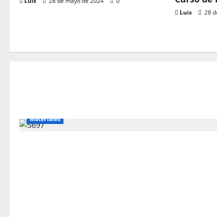
Luis
28 de mayo de 2024
0
Luis
28 d
Cursos Gr
Cur
Luis
Materiales
Materiale