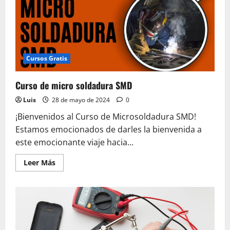
Cursos Gratis
Curso de micro soldadura SMD
Luis
28 de mayo de 2024
0
¡Bienvenidos al Curso de Microsoldadura SMD!
Estamos emocionados de darles la bienvenida a
este emocionante viaje hacia...
Leer
Leer Más
más
acerca
de
Curso
de
micro
soldadura
SMD