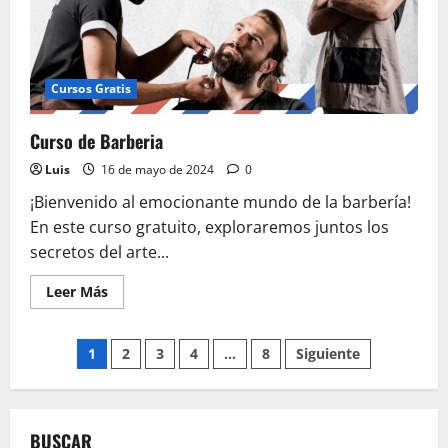
Cursos Gratis
Curso de Barberia
Luis
16 de mayo de 2024
0
¡Bienvenido al emocionante mundo de la barbería!
En este curso gratuito, exploraremos juntos los
secretos del arte...
Leer
Leer Más
más
acerca
de
Paginación
Curso
1
2
3
4
…
8
Siguiente
de
Barberia
de
entradas
BUSCAR