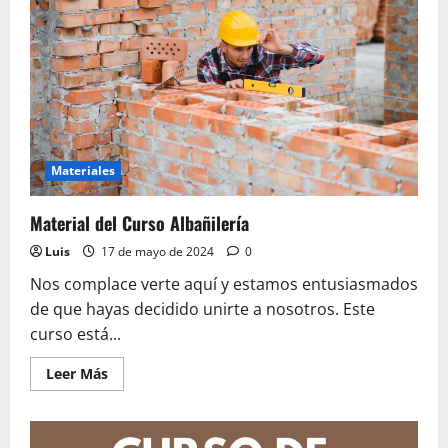
Materiales
Material del Curso Albañilería
Luis
17 de mayo de 2024
0
Nos complace verte aquí y estamos entusiasmados
de que hayas decidido unirte a nosotros. Este
curso está...
Leer
Leer Más
más
acerca
de
Material
del