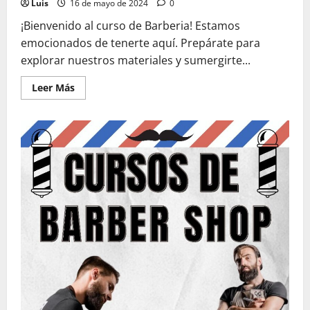
Luis
16 de mayo de 2024
0
¡Bienvenido al curso de Barberia! Estamos
emocionados de tenerte aquí. Prepárate para
explorar nuestros materiales y sumergirte...
Leer
Leer Más
más
acerca
de
Material
del
Curso
Barberia