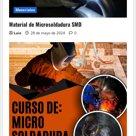
Electrónicos, Manuales de Servicio
Materiales
28 de mayo de 2024
0
4
Material de Microsoldadura SMD
Luis
28 de mayo de 2024
0
Material del Curso Peluquería,
Maquillaje y Uñas
20 de mayo de 2024
0
5