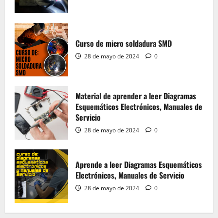
Aprende a leer Diagramas Esquemáticos
Electrónicos, Manuales de Servicio
Curso de micro soldadura SMD
28 de mayo de 2024
0
4
28 de mayo de 2024
0
Material del Curso Peluquería,
Maquillaje y Uñas
Material de aprender a leer Diagramas
Esquemáticos Electrónicos, Manuales de
20 de mayo de 2024
0
5
Servicio
28 de mayo de 2024
0
Material de Microsoldadura SMD
Aprende a leer Diagramas Esquemáticos
28 de mayo de 2024
0
Electrónicos, Manuales de Servicio
1
28 de mayo de 2024
0
Curso de micro soldadura SMD