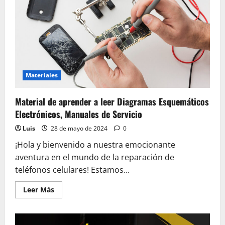
Materiales
Material de aprender a leer Diagramas Esquemáticos
Electrónicos, Manuales de Servicio
Luis
28 de mayo de 2024
0
¡Hola y bienvenido a nuestra emocionante
aventura en el mundo de la reparación de
teléfonos celulares! Estamos...
Leer
Leer Más
más
acerca
de
Material
de