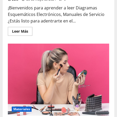
¡Bienvenidos para aprender a leer Diagramas
Esquemáticos Electrónicos, Manuales de Servicio
¿Estás listo para adentrarte en el...
Leer
Leer Más
más
acerca
de
Aprende
a
leer
Diagramas
Esquemáticos
Electrónicos,
Manuales
de
Servicio
Materiales