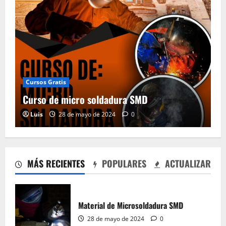
Cursos Gratis
Curso de micro soldadura SMD
Luis
28 de mayo de 2024
0
Curso de micro soldadura SMD
28 de mayo de 2024
0
2
MÁS RECIENTES
POPULARES
ACTUALIZAR
Material de aprender a leer Diagramas
Esquemáticos Electrónicos, Manuales de
Servicio
Material de Microsoldadura SMD
28 de mayo de 2024
0
3
28 de mayo de 2024
0