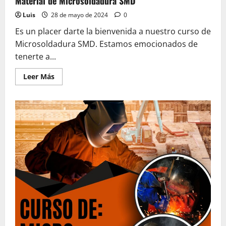
Material de Microsoldadura SMD
Luis
28 de mayo de 2024
0
Es un placer darte la bienvenida a nuestro curso de
Microsoldadura SMD. Estamos emocionados de
tenerte a...
Leer
Leer Más
más
acerca
de
Material
de
Microsoldadura
SMD