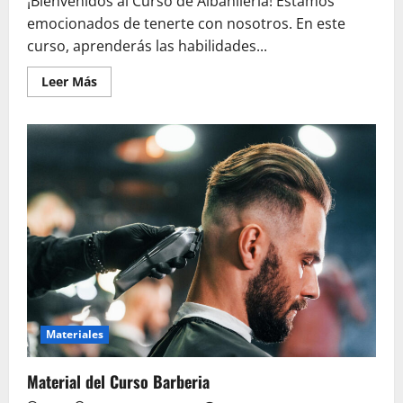
¡Bienvenidos al Curso de Albañilería! Estamos
emocionados de tenerte con nosotros. En este
curso, aprenderás las habilidades...
Leer
Leer Más
más
acerca
de
Curso
de
Albañilería
Materiales
Material del Curso Barberia