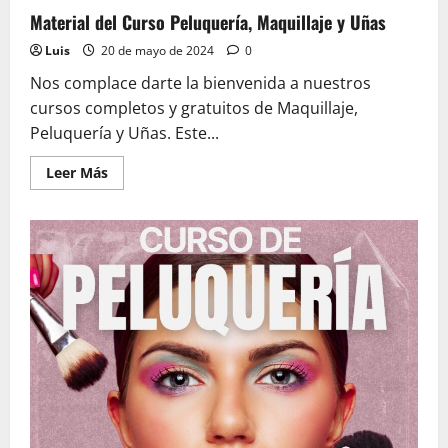
Material del Curso Peluquería, Maquillaje y Uñas
Luis
20 de mayo de 2024
0
Nos complace darte la bienvenida a nuestros
cursos completos y gratuitos de Maquillaje,
Peluquería y Uñas. Este...
Leer
Leer Más
más
acerca
de
Material
del
Curso
Peluquería,
Maquillaje
y
Uñas