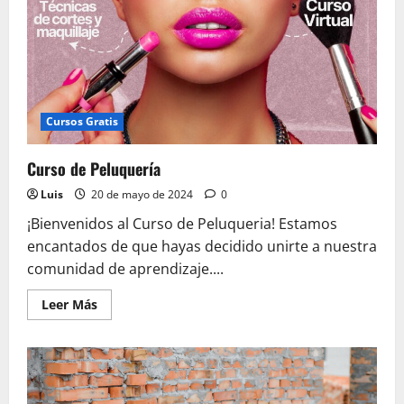
Cursos Gratis
Curso de Peluquería
Luis
20 de mayo de 2024
0
¡Bienvenidos al Curso de Peluqueria! Estamos
encantados de que hayas decidido unirte a nuestra
comunidad de aprendizaje....
Leer
Leer Más
más
acerca
de
Curso
de
Peluquería