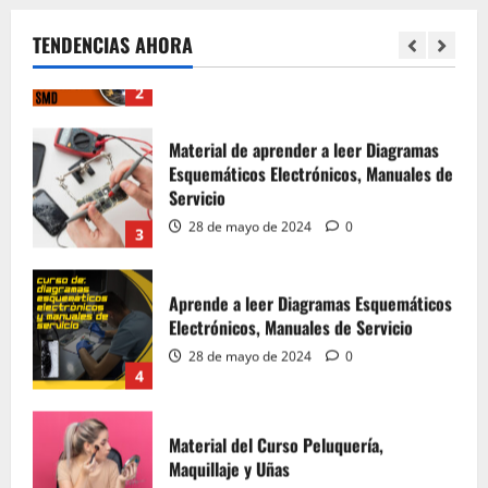
28 de mayo de 2024
0
TENDENCIAS AHORA
2
Material de aprender a leer Diagramas
Esquemáticos Electrónicos, Manuales de
Servicio
28 de mayo de 2024
0
3
Aprende a leer Diagramas Esquemáticos
Electrónicos, Manuales de Servicio
28 de mayo de 2024
0
4
Material del Curso Peluquería,
Maquillaje y Uñas
20 de mayo de 2024
0
5