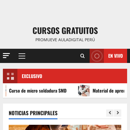
CURSOS GRATUITOS
PROMUEVE AULADIGITAL PERÚ
EN VIVO
Menú
principal
EXCLUSIVO
cro soldadura SMD
Material de aprender a leer Diagrama
NOTICIAS PRINCIPALES