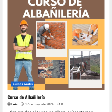
Curso
Albañilería
Cursos Gratis
Curso de Albañilería
Luis
17 de mayo de 2024
0