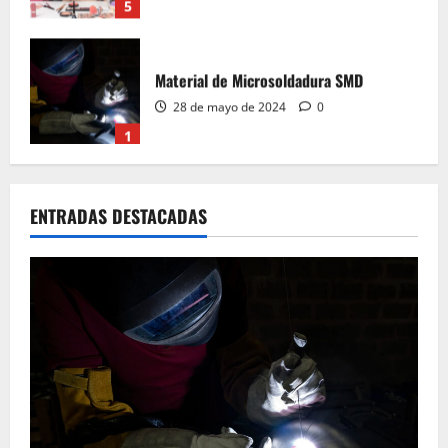
5
Material de Microsoldadura SMD
28 de mayo de 2024
0
1
Curso de micro soldadura SMD
ENTRADAS DESTACADAS
28 de mayo de 2024
0
2
Material de aprender a leer Diagramas
Esquemáticos Electrónicos, Manuales de
Servicio
28 de mayo de 2024
0
3