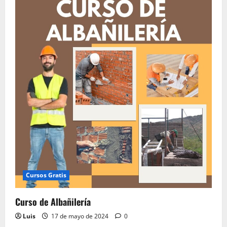
del
Curso
Albañilería
Cursos Gratis
Curso de Albañilería
Luis
17 de mayo de 2024
0