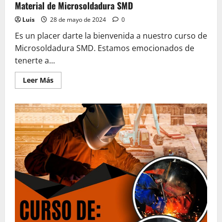
Material de Microsoldadura SMD
Luis
28 de mayo de 2024
0
Es un placer darte la bienvenida a nuestro curso de
Microsoldadura SMD. Estamos emocionados de
tenerte a...
Leer
Leer Más
más
acerca
de
Material
de
Microsoldadura
SMD