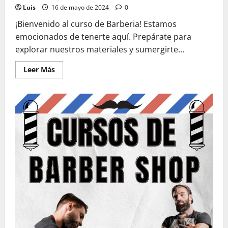
Luis
16 de mayo de 2024
0
¡Bienvenido al curso de Barberia! Estamos
emocionados de tenerte aquí. Prepárate para
explorar nuestros materiales y sumergirte...
Leer
Leer Más
más
acerca
de
Material
del
Curso
Barberia