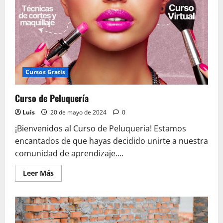
Cursos Gratis
Curso de Peluquería
Luis
20 de mayo de 2024
0
¡Bienvenidos al Curso de Peluqueria! Estamos
encantados de que hayas decidido unirte a nuestra
comunidad de aprendizaje....
Leer
Leer Más
más
acerca
de
Curso
de
Peluquería