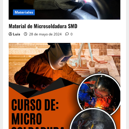
Aprende a leer Diagramas Esquemáticos
Electrónicos, Manuales de Servicio
Materiales
28 de mayo de 2024
0
4
Material de Microsoldadura SMD
Luis
28 de mayo de 2024
0
Material del Curso Peluquería,
Maquillaje y Uñas
20 de mayo de 2024
0
5