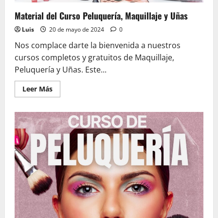
Material del Curso Peluquería, Maquillaje y Uñas
Luis
20 de mayo de 2024
0
Nos complace darte la bienvenida a nuestros
cursos completos y gratuitos de Maquillaje,
Peluquería y Uñas. Este...
Leer
Leer Más
más
acerca
de
Material
del
Curso
Peluquería,
Maquillaje
y
Uñas