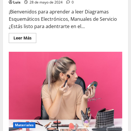
Luis
28 de mayo de 2024
0
¡Bienvenidos para aprender a leer Diagramas
Esquemáticos Electrónicos, Manuales de Servicio
¿Estás listo para adentrarte en el...
Leer
Leer Más
más
acerca
de
Aprende
a
leer
Diagramas
Esquemáticos
Electrónicos,
Manuales
de
Servicio
Materiales