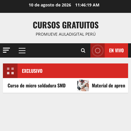
Saltar
10 de agosto de 2026
11:46:21 AM
al
contenido
CURSOS GRATUITOS
PROMUEVE AULADIGITAL PERÚ
EN VIVO
Menú
principal
EXCLUSIVO
ro soldadura SMD
Material de aprender a leer Diagrama