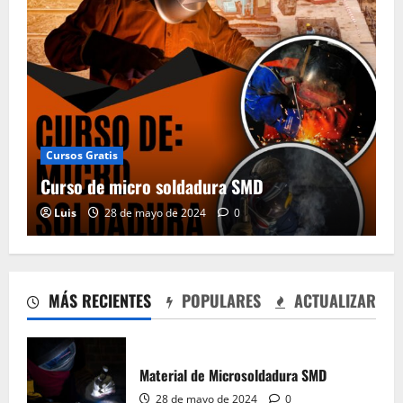
Cursos Gratis
Curso de micro soldadura SMD
Luis
28 de mayo de 2024
0
Curso de micro soldadura SMD
28 de mayo de 2024
0
2
MÁS RECIENTES
POPULARES
ACTUALIZAR
Material de aprender a leer Diagramas
Esquemáticos Electrónicos, Manuales de
Servicio
Material de Microsoldadura SMD
28 de mayo de 2024
0
3
28 de mayo de 2024
0