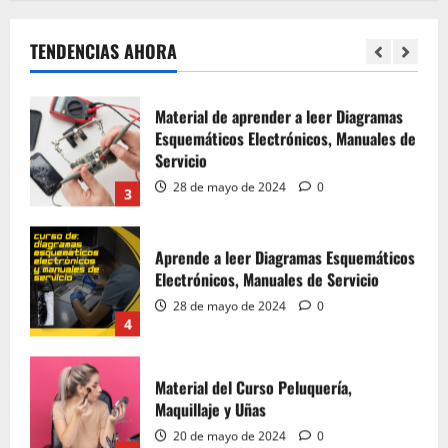
Curso de micro soldadura SMD
28 de mayo de 2024
0
TENDENCIAS AHORA
2
Material de aprender a leer Diagramas
Esquemáticos Electrónicos, Manuales de
Servicio
28 de mayo de 2024
0
3
Aprende a leer Diagramas Esquemáticos
Electrónicos, Manuales de Servicio
28 de mayo de 2024
0
4
Material del Curso Peluquería,
Maquillaje y Uñas
20 de mayo de 2024
0