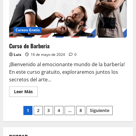
Cursos Gratis
Curso de Barberia
Luis
16 de mayo de 2024
0
¡Bienvenido al emocionante mundo de la barbería!
En este curso gratuito, exploraremos juntos los
secretos del arte...
Leer
Leer Más
más
acerca
de
Paginación
Curso
1
2
3
4
…
8
Siguiente
de
Barberia
de