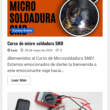
Cursos Gratis
Curso de micro soldadura SMD
Luis
28 de mayo de 2024
0
¡Bienvenidos al Curso de Microsoldadura SMD!
Estamos emocionados de darles la bienvenida a
este emocionante viaje hacia...
Leer
Leer Más
más
acerca
de
Curso
de
micro
soldadura
SMD