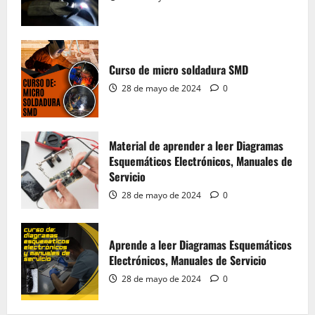
Aprende a leer Diagramas Esquemáticos
Electrónicos, Manuales de Servicio
Curso de micro soldadura SMD
28 de mayo de 2024
0
4
28 de mayo de 2024
0
Material del Curso Peluquería,
Maquillaje y Uñas
Material de aprender a leer Diagramas
Esquemáticos Electrónicos, Manuales de
20 de mayo de 2024
0
5
Servicio
28 de mayo de 2024
0
Material de Microsoldadura SMD
Aprende a leer Diagramas Esquemáticos
28 de mayo de 2024
0
Electrónicos, Manuales de Servicio
1
28 de mayo de 2024
0