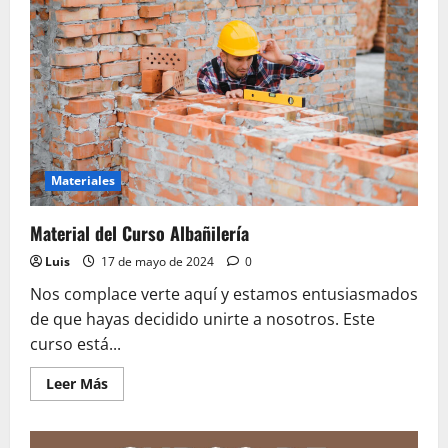
Materiales
Material del Curso Albañilería
Luis
17 de mayo de 2024
0
Nos complace verte aquí y estamos entusiasmados
de que hayas decidido unirte a nosotros. Este
curso está...
Leer
Leer Más
más
acerca
de
Material