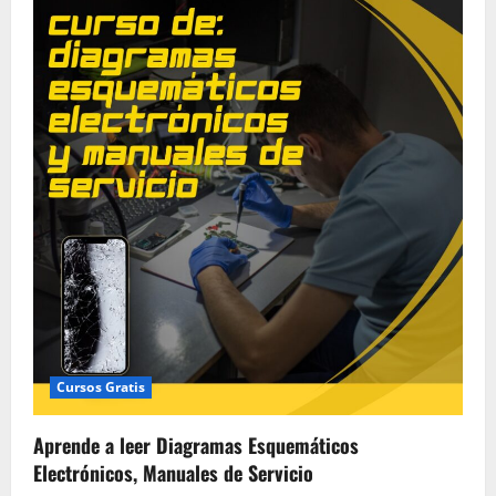
de
aprender
a
leer
Diagramas
Esquemáticos
Electrónicos,
Manuales
de
Servicio
Cursos Gratis
Aprende a leer Diagramas Esquemáticos
Electrónicos, Manuales de Servicio