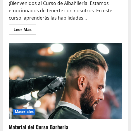
¡Bienvenidos al Curso de Albañilería! Estamos
emocionados de tenerte con nosotros. En este
curso, aprenderás las habilidades...
Leer
Leer Más
más
acerca
de
Curso
de
Albañilería
Materiales
Material del Curso Barberia