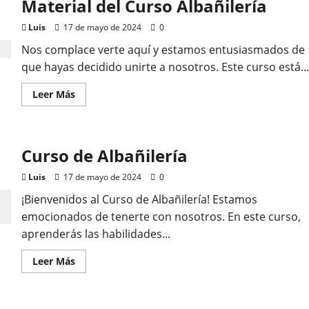
Material del Curso Albañilería
Peluquería
Luis
17 de mayo de 2024
0
Nos complace verte aquí y estamos entusiasmados de
que hayas decidido unirte a nosotros. Este curso está...
Leer
Leer Más
más
acerca
de
Material
del
Curso de Albañilería
Curso
Albañilería
Luis
17 de mayo de 2024
0
¡Bienvenidos al Curso de Albañilería! Estamos
emocionados de tenerte con nosotros. En este curso,
aprenderás las habilidades...
Leer
Leer Más
más
acerca
de
Curso
de