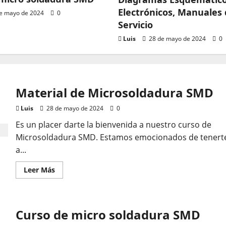
Electrónicos, Manuales
e mayo de 2024
0
Servicio
Luis
28 de mayo de 2024
0
atis
so de micro soldadura S
Material de Microsoldadura SMD
28 de mayo de 2024
0
Luis
28 de mayo de 2024
0
Es un placer darte la bienvenida a nuestro curso de
Microsoldadura SMD. Estamos emocionados de tenert
a...
Leer
Leer Más
más
acerca
de
Material
de
s
Curso de micro soldadura SMD
Microsoldadura
SMD