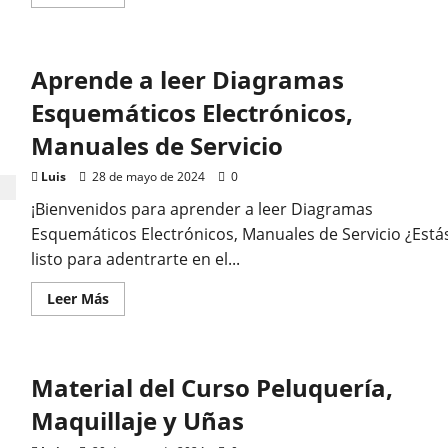
atis
más
acerca
ende a leer Diagramas
de
Material
de
Aprende a leer Diagramas
aprender
uemáticos Electrónicos,
a
leer
Esquemáticos Electrónicos,
Diagramas
Esquemáticos
uales de Servicio
Manuales de Servicio
Electrónicos,
Manuales
de
Luis
28 de mayo de 2024
0
Servicio
28 de mayo de 2024
0
¡Bienvenidos para aprender a leer Diagramas
Esquemáticos Electrónicos, Manuales de Servicio ¿Está
listo para adentrarte en el...
Leer
Leer Más
más
acerca
de
Aprende
a
Material del Curso Peluquería,
leer
Diagramas
Esquemáticos
Maquillaje y Uñas
Electrónicos,
Manuales