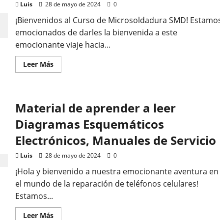
erial de aprender a leer
Luis
28 de mayo de 2024
0
gramas Esquemáticos
¡Bienvenidos al Curso de Microsoldadura SMD! Estamo
emocionados de darles la bienvenida a este
ctrónicos, Manuales de
emocionante viaje hacia...
Leer
Leer Más
vicio
más
acerca
de
Curso
28 de mayo de 2024
0
de
Material de aprender a leer
micro
soldadura
SMD
Diagramas Esquemáticos
Electrónicos, Manuales de Servicio
Luis
28 de mayo de 2024
0
¡Hola y bienvenido a nuestra emocionante aventura en
el mundo de la reparación de teléfonos celulares!
Estamos...
Leer
Leer Más