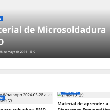
s
erial de Microsoldadura
D
28 de mayo de 2024
0
Materiales
tis
Material de aprender a 
 micro soldadura SMD
Diagramas Esquemátic