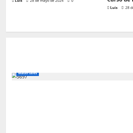
Luis
28 de mayo de 2024
0
Luis
28 d
Cursos Gr
Cur
Luis
Materiales
Materiale