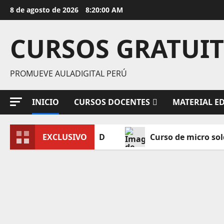
Saltar
8 de agosto de 2026
8:20:01 AM
al
contenido
CURSOS GRATUI
PROMUEVE AULADIGITAL PERÚ
INICIO
CURSOS DOCENTES
MATERIAL E
 Microsoldadura SMD
EXCLUSIVO
Curso de micro soldadu