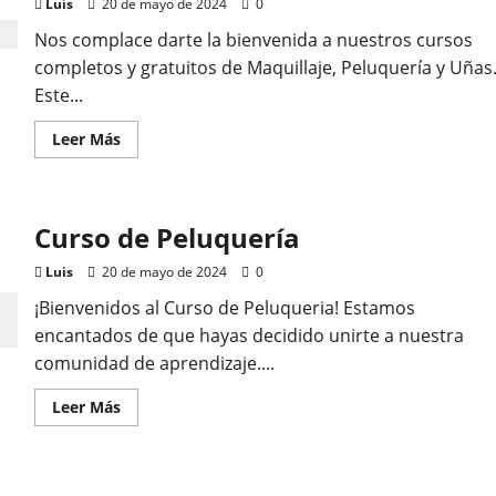
de
Luis
20 de mayo de 2024
0
Servicio
Nos complace darte la bienvenida a nuestros cursos
s
completos y gratuitos de Maquillaje, Peluquería y Uñas
erial del Curso Peluquerí
Este...
uillaje y Uñas
Leer
Leer Más
más
acerca
de
20 de mayo de 2024
0
Material
del
Curso de Peluquería
Curso
Peluquería,
Maquillaje
Luis
20 de mayo de 2024
0
y
Uñas
¡Bienvenidos al Curso de Peluqueria! Estamos
encantados de que hayas decidido unirte a nuestra
comunidad de aprendizaje....
Leer
Leer Más
más
acerca
de
Curso
de