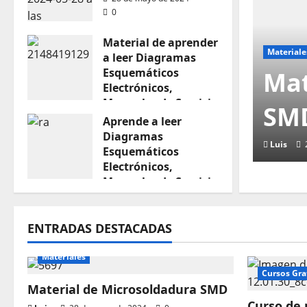
0
Material de aprender
Materiale
a leer Diagramas
Esquemáticos
Mat
Electrónicos,
Manuales de Servicio
SM
Aprende a leer
28 de mayo de 2024
0
Diagramas
Luis
Esquemáticos
Electrónicos,
Manuales de Servicio
28 de mayo de 2024
0
ENTRADAS DESTACADAS
Materiales
Cursos Gra
Material de Microsoldadura SMD
Curso de