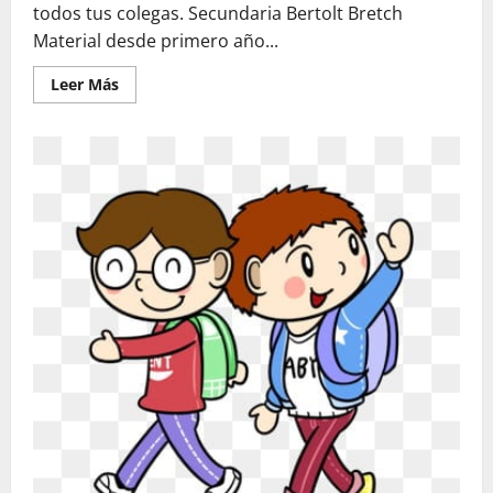
todos tus colegas. Secundaria Bertolt Bretch
Material desde primero año...
Leer
Leer Más
más
acerca
de
Material
Nivel
Secundaria