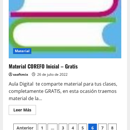
Material
Material COREFO Inicial – Gratis
ssoftmix
26 de julio de 2022
Aula Digital te comparte material para tus clases,
completamente GRATIS, en esta ocasión traemos
material de la...
Leer
Leer Más
más
acerca
de
Paginación
Material
Anterior
1
…
3
4
5
6
7
8
COREFO