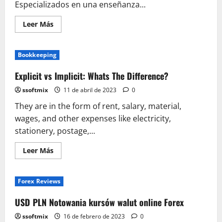
Especializados en una enseñanza...
Leer
Leer Más
más
acerca
de
Material
Bookkeeping
Nivel
Primaria
Explicit vs Implicit: Whats The Difference?
ssoftmix
11 de abril de 2023
0
They are in the form of rent, salary, material,
wages, and other expenses like electricity,
stationery, postage,...
Leer
Leer Más
más
acerca
de
Explicit
Forex Reviews
vs
Implicit:
Whats
USD PLN Notowania kursów walut online Forex
The
Difference?
ssoftmix
16 de febrero de 2023
0