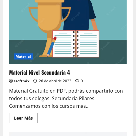
Material
Material Nivel Secundaria 4
ssoftmix
26 de abril de 2023
9
Material Gratuito en PDF, podrás compartirlo con
todos tus colegas. Secundaria Pilares
Comenzamos con los cursos mas...
Leer
Leer Más
más
acerca
de
Material