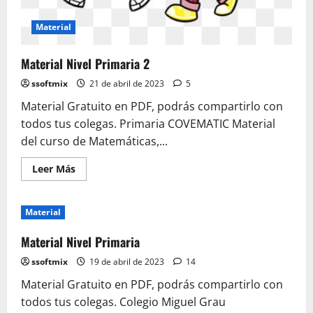
Material
Material Nivel Primaria 2
ssoftmix
21 de abril de 2023
5
Material Gratuito en PDF, podrás compartirlo con
todos tus colegas. Primaria COVEMATIC Material
del curso de Matemáticas,...
Leer
Leer Más
más
acerca
de
Material
Material
Nivel
Primaria
2
Material Nivel Primaria
ssoftmix
19 de abril de 2023
14
Material Gratuito en PDF, podrás compartirlo con
todos tus colegas. Colegio Miguel Grau