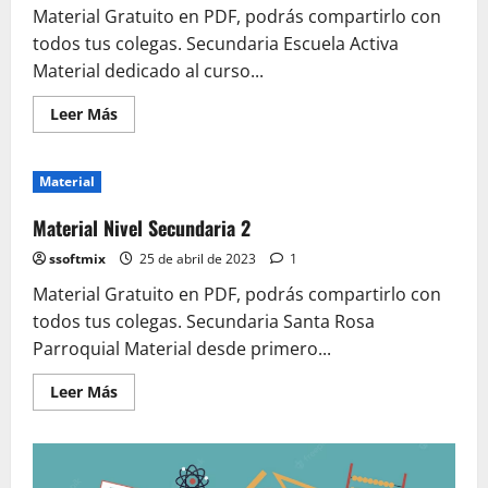
Material Gratuito en PDF, podrás compartirlo con
todos tus colegas. Secundaria Escuela Activa
Material dedicado al curso...
Leer
Leer Más
más
acerca
de
Material
Material
Nivel
Secundaria
3
Material Nivel Secundaria 2
ssoftmix
25 de abril de 2023
1
Material Gratuito en PDF, podrás compartirlo con
todos tus colegas. Secundaria Santa Rosa
Parroquial Material desde primero...
Leer
Leer Más
más
acerca
de
Material
Nivel
Secundaria