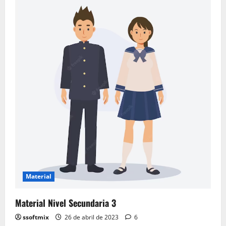
Nivel
Secundaria
4
Material
Material Nivel Secundaria 3
ssoftmix
26 de abril de 2023
6