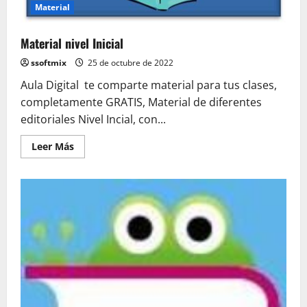
Material
Material nivel Inicial
ssoftmix
25 de octubre de 2022
Aula Digital te comparte material para tus clases,
completamente GRATIS, Material de diferentes
editoriales Nivel Incial, con...
Leer
Leer Más
más
acerca
de
Material
nivel
Inicial