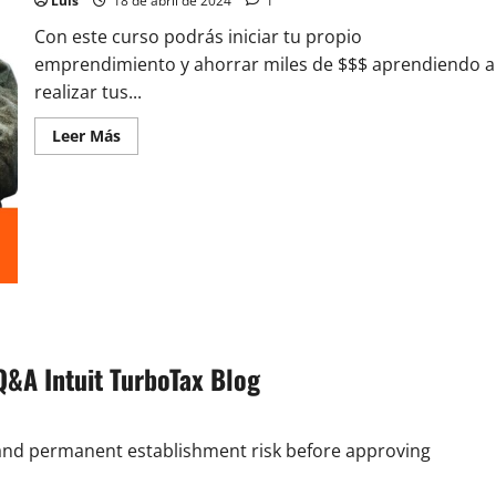
Luis
18 de abril de 2024
1
Con este curso podrás iniciar tu propio
emprendimiento y ahorrar miles de $$$ aprendiendo a
realizar tus...
Leer
Leer Más
más
acerca
de
Curso
Soldadura
Mig
Mag
Tig
&A Intuit TurboTax Blog
, and permanent establishment risk before approving