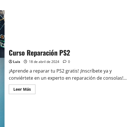
Curso Reparación PS2
Luis
18 de abril de 2024
0
¡Aprende a reparar tu PS2 gratis! ¡Inscríbete ya y
conviértete en un experto en reparación de consolas!...
Leer
Leer Más
más
acerca
de
Curso
Reparación
PS2