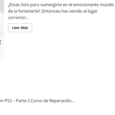
¿Estás listo para sumergirte en el emocionante mundo
de la fontanería? ¡Entonces has venido al lugar
correcto!...
Leer
Leer Más
más
acerca
de
Curso
Plomería
n PS2 – Parte 2 Curso de Reparación...