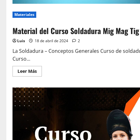
Materiales
Material del Curso Soldadura Mig Mag Tig
Luis
18 de abril de 2024
2
La Soldadura – Conceptos Generales Curso de soldadura
Curso...
Leer
Leer Más
más
acerca
de
Material
del
Curso
Soldadura
Mig
Mag
Tig