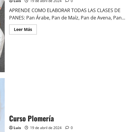
Luis
19 de abril de 2024
0
APRENDE COMO ELABORAR TODAS LAS CLASES DE
PANES: Pan Árabe, Pan de Maíz, Pan de Avena, Pan...
Leer
Leer Más
más
acerca
de
Curso
de
Panadería
Curso Plomería
Luis
19 de abril de 2024
0