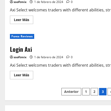
ssoftmix
1 de febrero de 2024
0
и
приемы
Блог
Axi Select welcomes traders with different abilities, s
о
форекс
Leer
Leer Más
и
más
криптовалютах
acerca
de
Login
Forex Reviews
Axi
Login Axi
ssoftmix
1 de febrero de 2024
0
Axi Select welcomes traders with different abilities, s
Leer
Leer Más
más
acerca
de
Login
Paginación
Anterior
1
2
3
Axi
de