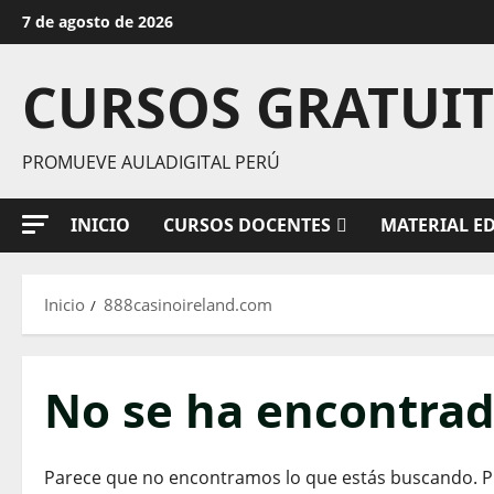
Saltar
7 de agosto de 2026
al
contenido
CURSOS GRATUI
PROMUEVE AULADIGITAL PERÚ
INICIO
CURSOS DOCENTES
MATERIAL E
Inicio
888casinoireland.com
No se ha encontra
Parece que no encontramos lo que estás buscando. 